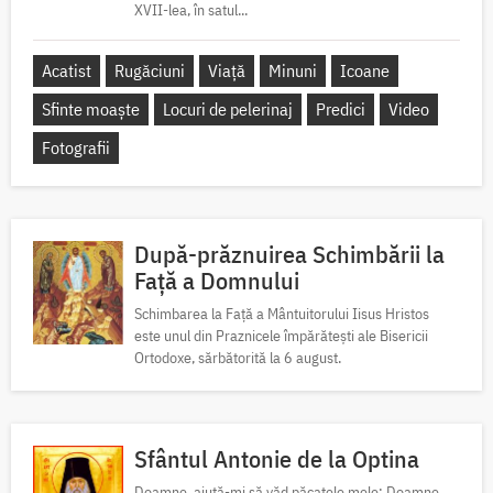
XVII-lea, în satul...
Acatist
Rugăciuni
Viață
Minuni
Icoane
Sfinte moaște
Locuri de pelerinaj
Predici
Video
Fotografii
După-prăznuirea Schimbării la
Față a Domnului
Schimbarea la Față a Mântuitorului Iisus Hristos
este unul din Praznicele împărătești ale Bisericii
Ortodoxe, sărbătorită la 6 august.
Sfântul Antonie de la Optina
Doamne, ajută-mi să văd păcatele mele; Doamne,