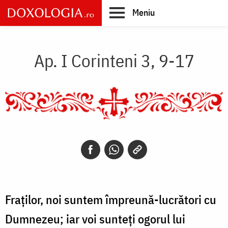
Skip
Meniu
to
main
Main
content
navigation
Ap. I Corinteni 3, 9-17
Fraților, noi suntem împreună-lucrători cu
Dumnezeu; iar voi sunteți ogorul lui