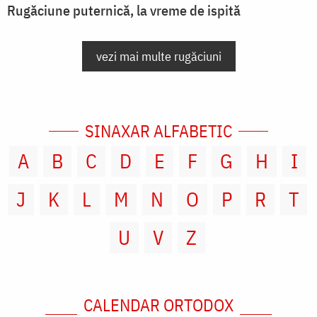
Rugăciune puternică, la vreme de ispită
vezi mai multe rugăciuni
SINAXAR ALFABETIC
A
B
C
D
E
F
G
H
I
J
K
L
M
N
O
P
R
T
U
V
Z
CALENDAR ORTODOX