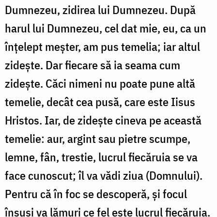
Dumnezeu, zidirea lui Dumnezeu. După
harul lui Dumnezeu, cel dat mie, eu, ca un
înțelept meșter, am pus temelia; iar altul
zidește. Dar fiecare să ia seama cum
zidește. Căci nimeni nu poate pune altă
temelie, decât cea pusă, care este Iisus
Hristos. Iar, de zidește cineva pe această
temelie: aur, argint sau pietre scumpe,
lemne, fân, trestie, lucrul fiecăruia se va
face cunoscut; îl va vădi ziua (Domnului).
Pentru că în foc se descoperă, și focul
însuși va lămuri ce fel este lucrul fiecăruia.