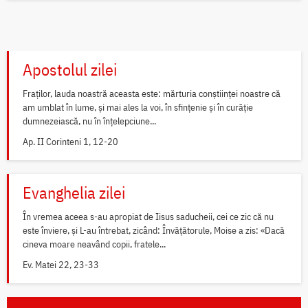
Apostolul zilei
Fraților, lauda noastră aceasta este: mărturia conștiinței noastre că
am umblat în lume, și mai ales la voi, în sfințenie și în curăție
dumnezeiască, nu în înțelepciune...
Ap. II Corinteni 1, 12-20
Evanghelia zilei
În vremea aceea s-au apropiat de Iisus saducheii, cei ce zic că nu
este înviere, și L-au întrebat, zicând: Învățătorule, Moise a zis: «Dacă
cineva moare neavând copii, fratele...
Ev. Matei 22, 23-33