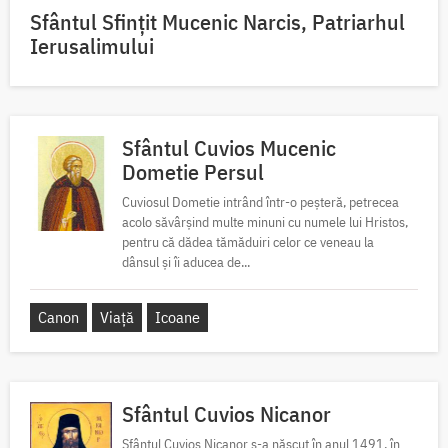
Sfântul Sfinţit Mucenic Narcis, Patriarhul
Ierusalimului
Sfântul Cuvios Mucenic
Dometie Persul
Cuviosul Dometie intrând într-o peșteră, petrecea
acolo săvârșind multe minuni cu numele lui Hristos,
pentru că dădea tămăduiri celor ce veneau la
dânsul și îi aducea de...
Canon
Viață
Icoane
Sfântul Cuvios Nicanor
Sfântul Cuvios Nicanor s-a născut în anul 1491, în