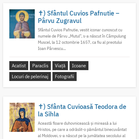
✝) Sfântul Cuvios Pafnutie –
Pârvu Zugravul
Sfântul Cuvios Pafnutie, vestit iconar cunoscut cu
numele de Pârvu „Mutul”, s-a născut în Câmpulung
Muscel, la 12 octombrie 1657, ca fiu al preotului
Ioan Pârvescu...
Acatist
Paraclis
Viață
Icoane
Locuri de pelerinaj
Fotografii
✝) Sfânta Cuvioasă Teodora de
la Sihla
Această floare duhovnicească și mireasă a lui
Hristos, pe care a odrăslit-o pământul binecuvântat
al Moldovei, s-a născut pe la jumătatea secolului al