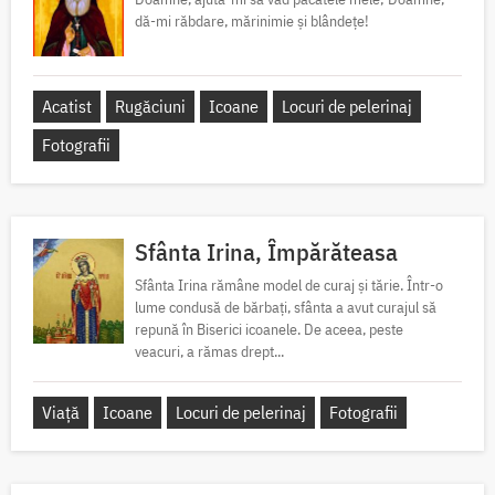
dă-mi răbdare, mărinimie şi blândeţe!
Acatist
Rugăciuni
Icoane
Locuri de pelerinaj
Fotografii
Sfânta Irina, Împărăteasa
Sfânta Irina rămâne model de curaj și tărie. Într-o
lume condusă de bărbați, sfânta a avut curajul să
repună în Biserici icoanele. De aceea, peste
veacuri, a rămas drept...
Viață
Icoane
Locuri de pelerinaj
Fotografii