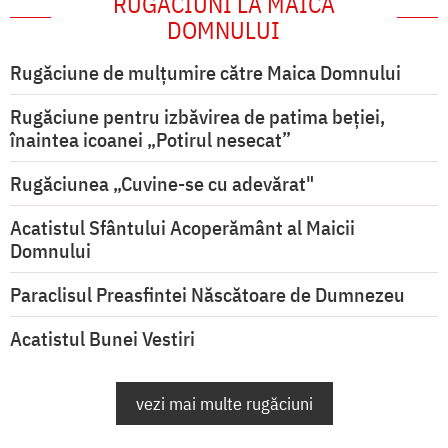
RUGĂCIUNI LA MAICA
DOMNULUI
Rugăciune de mulţumire către Maica Domnului
Rugăciune pentru izbăvirea de patima beției,
înaintea icoanei „Potirul nesecat”
Rugăciunea „Cuvine-se cu adevărat"
Acatistul Sfântului Acoperământ al Maicii
Domnului
Paraclisul Preasfintei Născătoare de Dumnezeu
Acatistul Bunei Vestiri
vezi mai multe rugăciuni