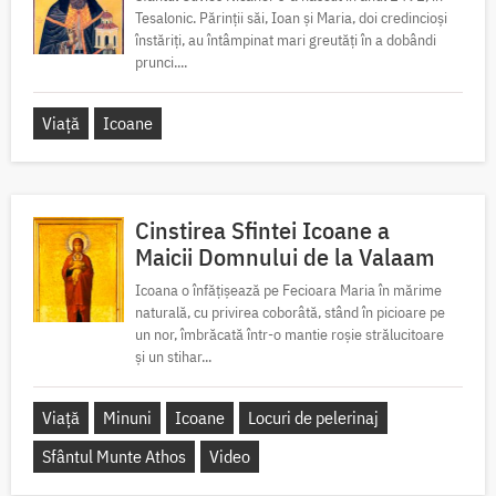
Tesalonic. Părinții săi, Ioan și Maria, doi credincioși
înstăriți, au întâmpinat mari greutăți în a dobândi
prunci....
Viață
Icoane
Cinstirea Sfintei Icoane a
Maicii Domnului de la Valaam
Icoana o înfățișează pe Fecioara Maria în mărime
naturală, cu privirea coborâtă, stând în picioare pe
un nor, îmbrăcată într-o mantie roșie strălucitoare
și un stihar...
Viață
Minuni
Icoane
Locuri de pelerinaj
Sfântul Munte Athos
Video