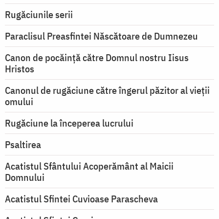
Rugăciunile serii
Paraclisul Preasfintei Născătoare de Dumnezeu
Canon de pocăință către Domnul nostru Iisus
Hristos
Canonul de rugăciune către îngerul păzitor al vieții
omului
Rugăciune la începerea lucrului
Psaltirea
Acatistul Sfântului Acoperământ al Maicii
Domnului
Acatistul Sfintei Cuvioase Parascheva