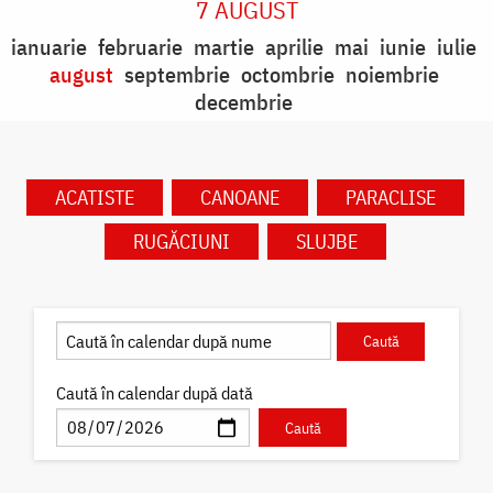
7 AUGUST
ianuarie
februarie
martie
aprilie
mai
iunie
iulie
august
septembrie
octombrie
noiembrie
decembrie
ACATISTE
CANOANE
PARACLISE
RUGĂCIUNI
SLUJBE
Caută în calendar după dată