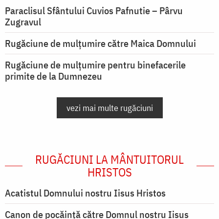
Paraclisul Sfântului Cuvios Pafnutie – Pârvu
Zugravul
Rugăciune de mulţumire către Maica Domnului
Rugăciune de mulțumire pentru binefacerile
primite de la Dumnezeu
vezi mai multe rugăciuni
RUGĂCIUNI LA MÂNTUITORUL
HRISTOS
Acatistul Domnului nostru Iisus Hristos
Canon de pocăință către Domnul nostru Iisus