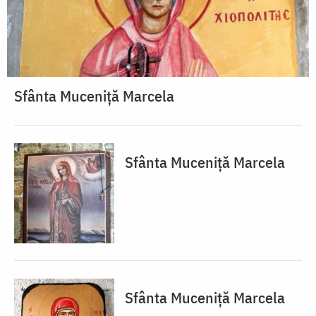
Sfânta Muceniță Marcela
Sfânta Muceniță Marcela
Sfânta Muceniță Marcela