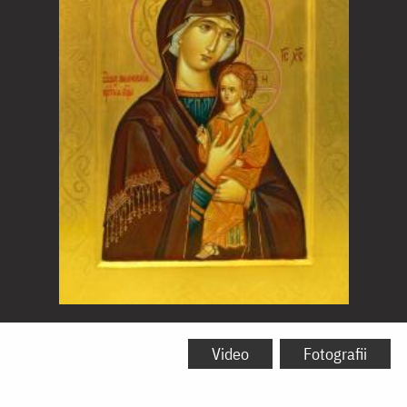
Icoana
Maicii
Video
Fotografii
Domnului