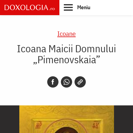
Skip
Meniu
to
main
Main
content
navigation
Icoane
Icoana Maicii Domnului
„Pimenovskaia”