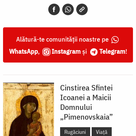
„Pimenovskaia”
Alătură-te comunității noastre pe
WhatsApp
,
Instagram
și
Telegram
!
Cinstirea Sfintei
Icoanei a Maicii
Domnului
„Pimenovskaia”
Rugăciuni
Viață