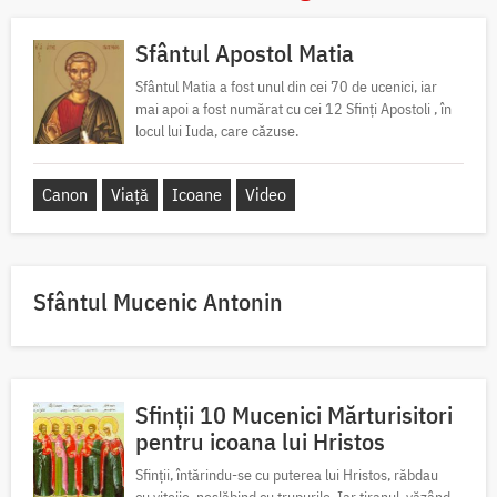
Sfântul Apostol Matia
Sfântul Matia a fost unul din cei 70 de ucenici, iar
mai apoi a fost numărat cu cei 12 Sfinți Apostoli , în
locul lui Iuda, care căzuse.
Canon
Viață
Icoane
Video
Sfântul Mucenic Antonin
Sfinții 10 Mucenici Mărturisitori
pentru icoana lui Hristos
Sfinții, întărindu-se cu puterea lui Hristos, răbdau