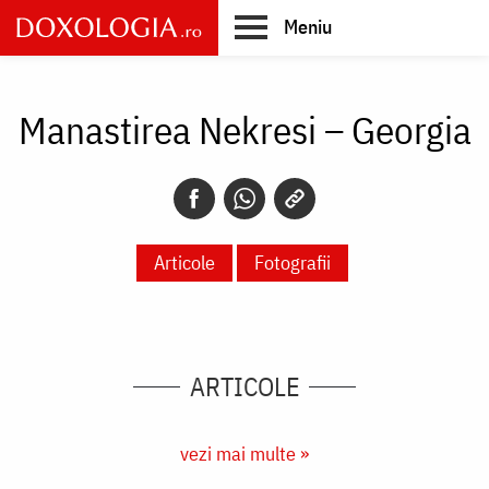
Skip
Meniu
to
main
Main
content
navigation
Manastirea Nekresi – Georgia
Articole
Fotografii
ARTICOLE
vezi mai multe »