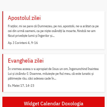
Apostolul zilei
Fraților, mi se pare că Dumnezeu, pe noi, apostolii, ne-a arătat ca pe
cei din urmă oameni, ca pe niște osândiți la moarte, fiindcă ne-am
făcut priveliște lumii și îngerilor și...
Ap. I Corinteni 4, 9-16
Evanghelia zilei
În vremea aceea s-a apropiat de Iisus un om, îngenunchind înaintea
Lui și zicându-I: Doamne, miluiește pe fiul meu, că este lunatic și
pătimește rău, căci adesea cade în...
Ev. Matei 17, 14-23
Widget Calendar Doxologia