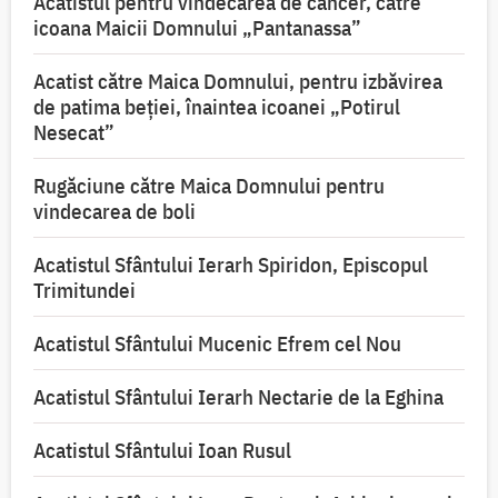
Acatistul pentru vindecarea de cancer, către
icoana Maicii Domnului „Pantanassa”
Acatist către Maica Domnului, pentru izbăvirea
de patima beției, înaintea icoanei „Potirul
Nesecat”
Rugăciune către Maica Domnului pentru
vindecarea de boli
Acatistul Sfântului Ierarh Spiridon, Episcopul
Trimitundei
Acatistul Sfântului Mucenic Efrem cel Nou
Acatistul Sfântului Ierarh Nectarie de la Eghina
Acatistul Sfântului Ioan Rusul