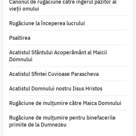
Canonul de rugăciune către îngerul păzitor al
vieții omului
Rugăciune la începerea lucrului
Psaltirea
Acatistul Sfântului Acoperământ al Maicii
Domnului
Acatistul Sfintei Cuvioase Parascheva
Acatistul Domnului nostru Iisus Hristos
Rugăciune de mulţumire către Maica Domnului
Rugăciune de mulțumire pentru binefacerile
primite de la Dumnezeu