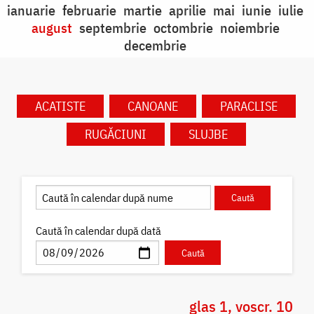
ianuarie
februarie
martie
aprilie
mai
iunie
iulie
august
septembrie
octombrie
noiembrie
decembrie
ACATISTE
CANOANE
PARACLISE
RUGĂCIUNI
SLUJBE
Caută în calendar după dată
glas 1, voscr. 10