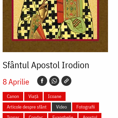
Sfântul Apostol Irodion
8 Aprilie
Canon
Viață
Icoane
Articole despre sfânt
Video
Fotografii
Tropar
Condac
Evanghelie
Apostol