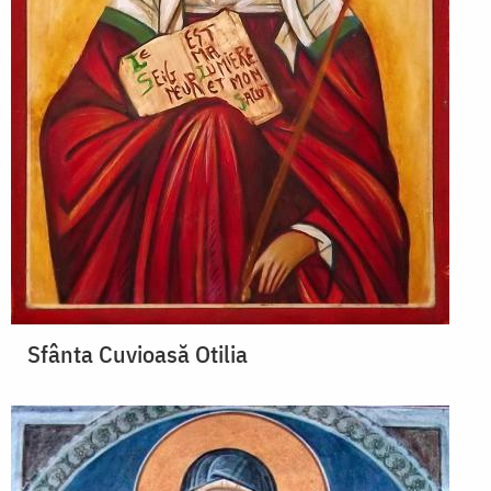
Sfânta Cuvioasă Otilia