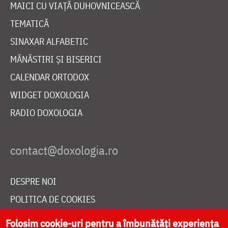
MAICI CU VIAȚĂ DUHOVNICEASCĂ
TEMATICĂ
SINAXAR ALFABETIC
MĂNĂSTIRI ȘI BISERICI
CALENDAR ORTODOX
WIDGET DOXOLOGIA
RADIO DOXOLOGIA
DESPRE NOI
POLITICA DE COOKIES
DONEAZĂ ONLINE PENTRU CATEDRALA NAȚIONALĂ
Folosim cookie-uri pentru a îmbunătăți experiența