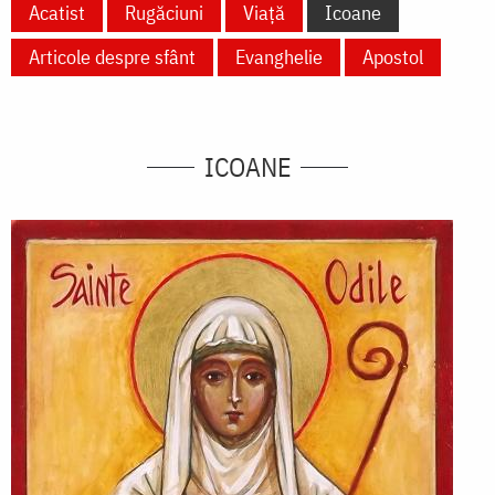
Acatist
Rugăciuni
Viață
Icoane
Articole despre sfânt
Evanghelie
Apostol
ICOANE