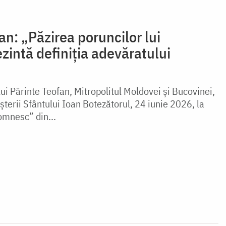
an: „Păzirea poruncilor lui
intă definiția adevăratului
lui Părinte Teofan, Mitropolitul Moldovei și Bucovinei,
terii Sfântului Ioan Botezătorul, 24 iunie 2026, la
omnesc” din...