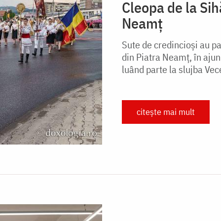
Cleopa de la Sih
Neamț
Sute de credincioși au p
din Piatra Neamț, în ajun
luând parte la slujba Vecer
citește mai mult