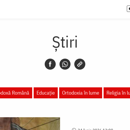
Știri
todoxă Română
Educaţie
Ortodoxia în lume
Religia în 