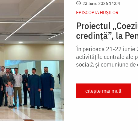
23 Iunie 2026 14:04
EPISCOPIA HUŞILOR
Proiectul „Coez
credință”, la Pe
În perioada 21-22 iunie 
activitățile centrale ale 
socială și comuniune de c
citește mai mult