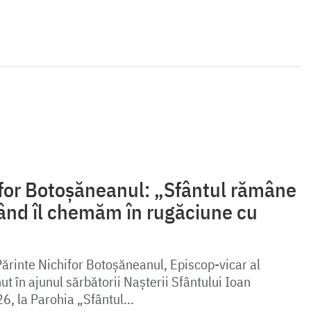
ifor Botoșăneanul: „Sfântul rămâne
când îl chemăm în rugăciune cu
Părinte Nichifor Botoșăneanul, Episcop-vicar al
nut în ajunul sărbătorii Nașterii Sfântului Ioan
6, la Parohia „Sfântul...