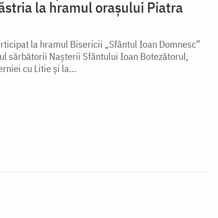
ăstria la hramul orașului Piatra
articipat la hramul Bisericii „Sfântul Ioan Domnesc”
ul sărbătorii Nașterii Sfântului Ioan Botezătorul,
niei cu Litie și la...