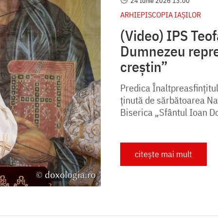
24 Iunie 2026 13:00
ARHIEPISCOPIA IAŞILOR
(Video) IPS Teof
Dumnezeu reprez
creștin”
Predica Înaltpreasfințitu
ținută de sărbătoarea Naș
Biserica „Sfântul Ioan D
citește mai mult