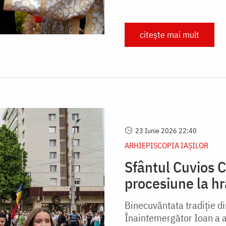
citește mai mult
23 Iunie 2026 22:40
ARHIEPISCOPIA IAŞILOR
Sfântul Cuvios C
procesiune la h
Binecuvântata tradiție di
Înaintemergător Ioan a ad