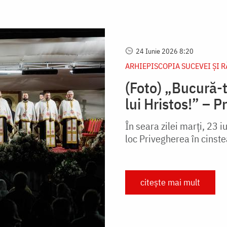
24 Iunie 2026 8:20
ARHIEPISCOPIA SUCEVEI ŞI 
(Foto) „Bucură-t
lui Hristos!” –
În seara zilei marți, 23 
loc Privegherea în cinste
citește mai mult