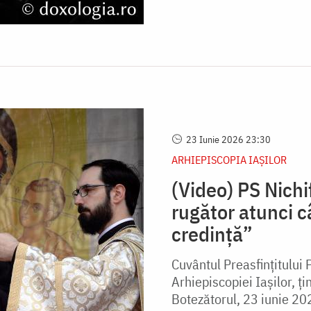
23 Iunie 2026 23:30
ARHIEPISCOPIA IAŞILOR
(Video) PS Nich
rugător atunci 
credință”
Cuvântul Preasfințitului 
Arhiepiscopiei Iașilor, ți
Botezătorul, 23 iunie 202