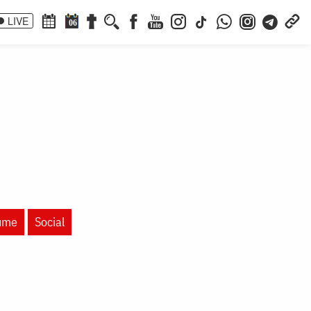
LIVE
06
lume
Social