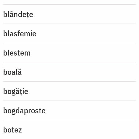
blândețe
blasfemie
blestem
boală
bogăție
bogdaproste
botez