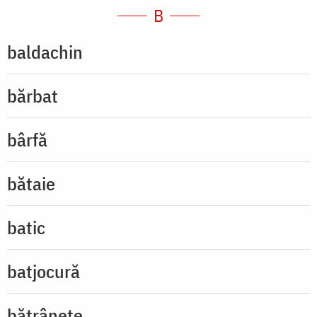
B
baldachin
bărbat
bârfă
bătaie
batic
batjocură
bătrânețe