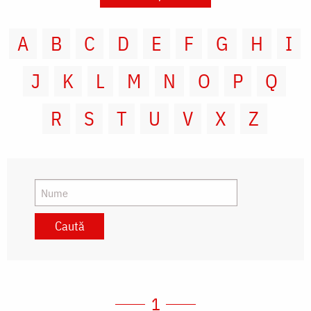
A
B
C
D
E
F
G
H
I
J
K
L
M
N
O
P
Q
R
S
T
U
V
X
Z
1