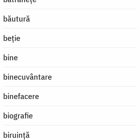
băutură
beție
bine
binecuvântare
binefacere
biografie
biruință