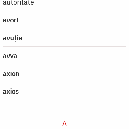
autoritate
avort
avuție
avva
axion
axios
A