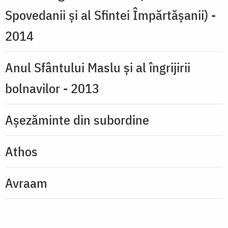
Spovedanii şi al Sfintei Împărtăşanii) -
2014
Anul Sfântului Maslu și al îngrijirii
bolnavilor - 2013
Așezăminte din subordine
Athos
Avraam