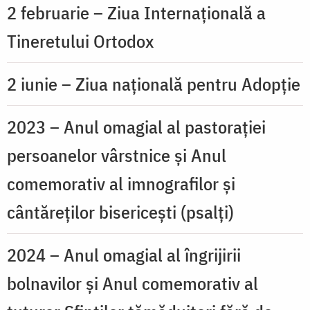
2 februarie – Ziua Internațională a
Tineretului Ortodox
2 iunie – Ziua națională pentru Adopție
2023 – Anul omagial al pastorației
persoanelor vârstnice și Anul
comemorativ al imnografilor și
cântăreților bisericești (psalți)
2024 – Anul omagial al îngrijirii
bolnavilor și Anul comemorativ al