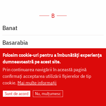
B
Banat
Basarabia
Folosim cookie-uri pentru a îmbunătăți experiența
Bethleem
dumneavoastră pe acest site.
Prin continuarea navigării în această pagină
Biblia sau Sfânta Scriptură
confirmați acceptarea utilizării fișierelor de tip
cookie.
Mai multe informații
Biblie
Sunt de acord
Nu, mulțumesc
Bielorusia