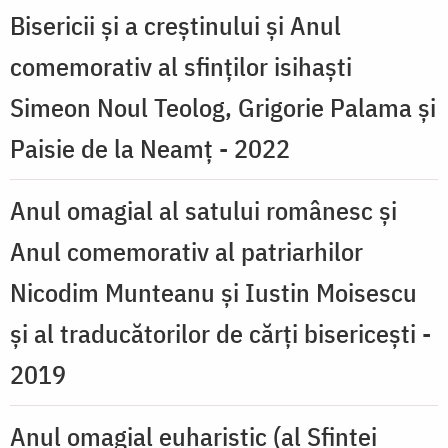
Bisericii şi a creştinului și Anul
comemorativ al sfinţilor isihaşti
Simeon Noul Teolog, Grigorie Palama şi
Paisie de la Neamţ - 2022
Anul omagial al satului româ­nesc şi
Anul come­morativ al patriarhilor
Nicodim Munteanu şi Iustin Moisescu
şi al traducătorilor de cărţi bisericești -
2019
Anul omagial euharistic (al Sfintei