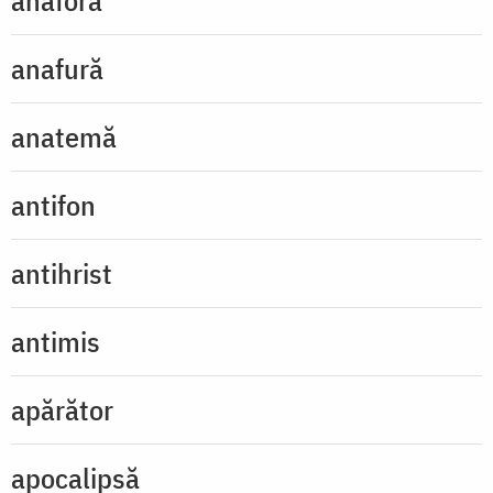
anafora
anafură
anatemă
antifon
antihrist
antimis
apărător
apocalipsă