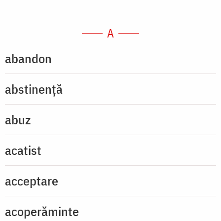
A
abandon
abstinență
abuz
acatist
acceptare
acoperăminte