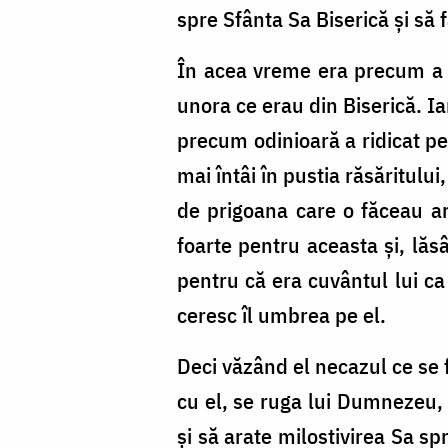
spre Sfânta Sa Biserică și să
În acea vreme era precum a fo
unora ce erau din Biserică. I
precum odinioară a ridicat pe
mai întâi în pustia răsăritulu
de prigoana care o făceau arie
foarte pentru aceasta și, lăs
pentru că era cuvântul lui c
ceresc îl umbrea pe el.
Deci văzând el necazul ce se 
cu el, se ruga lui Dumnezeu, 
și să arate milostivirea Sa s