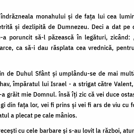
îndrăzneala monahului și de fața lui cea lumina
trită și dezlipită de Dumnezeu. Deci a dat pe 
e-a poruncit să-l păzească în legături, zicând:
arce, ca să-i dau răsplata cea vrednică, pentr
plin de Duhul Sfânt și umplându-se de mai mult
av, împăratul lui Israel - a strigat către Valent
-a grăit mie Domnul. însă îți zic că vei duce ostaș
gi din fața lor, vei fi prins și vei fi ars de viu c
ratul a plecat pe cale mânios.
recești cu cele barbare și s-au lovit la război, atu