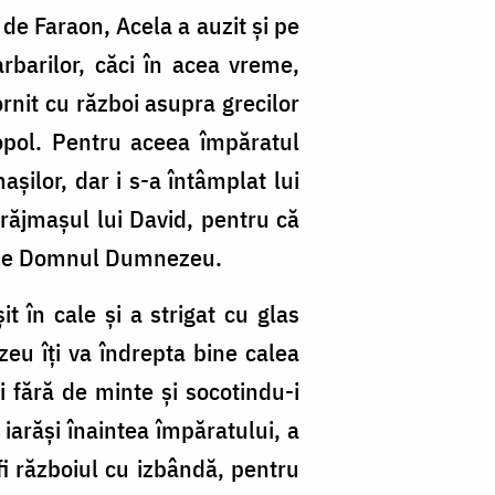
 de Faraon, Acela a auzit și pe
rbarilor, căci în acea vreme,
nit cu război asupra grecilor
nopol. Pentru aceea împăratul
așilor, dar i s-a întâmplat lui
vrăjmașul lui David, pentru că
at pe Domnul Dumnezeu.
it în cale și a strigat cu glas
zeu îți va îndrepta bine calea
i fără de minte și socotindu-i
d iarăși înaintea împăratului, a
 fi războiul cu izbândă, pentru