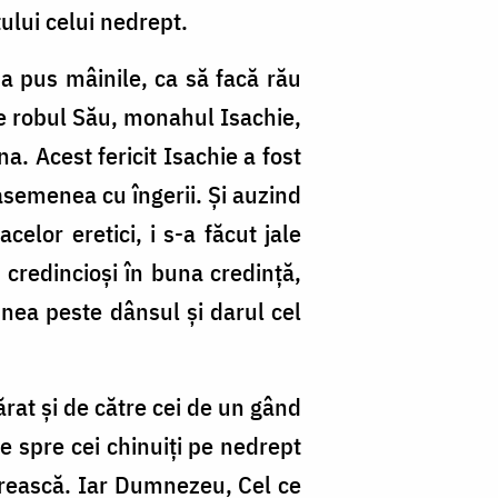
ului celui nedrept.
-a pus mâinile, ca să facă rău
pe robul Său, monahul Isachie,
. Acest fericit Isachie a fost
 asemenea cu îngerii. Și auzind
celor eretici, i s-a făcut jale
 credincioși în buna credință,
nea peste dânsul și darul cel
rat și de către cei de un gând
e spre cei chinuiți pe nedrept
merească. Iar Dumnezeu, Cel ce