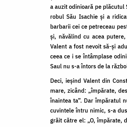
a auzit odinioară pe plăcutul 
robul Său Isachie și a ridic
barbarii cei ce petreceau pe
și, năvălind cu acea putere,
Valent a fost nevoit să-și adu
ceea ce i se întâmplase odini
Saul nu s-a întors de la răz
Deci, ieșind Valent din Consta
mare, zicând: „împărate, desc
înaintea ta”. Dar împăratul n
cuvintele întru nimic, s-a dus 
grăit către el: „O, împărate, 