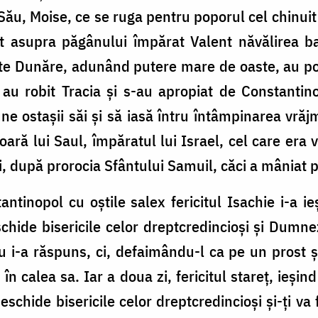
Său, Moise, ce se ruga pentru poporul cel chinuit
at asupra păgânului împărat Valent năvălirea ba
ste Dunăre, adunând putere mare de oaste, au por
 au robit Tracia și s-au apropiat de Constanti
ne ostașii săi și să iasă întru întâmpinarea vrăjm
oară lui Saul, împăratul lui Israel, cel care era 
boi, după prorocia Sfântului Samuil, căci a mâni
ntinopol cu oștile salex fericitul Isachie i-a ieș
hide bisericile celor dreptcredincioși și Dumne
u i-a răspuns, ci, defaimându-l ca pe un prost ș
în calea sa. Iar a doua zi, fericitul stareț, ieșin
deschide bisericile celor dreptcredincioși și-ți va