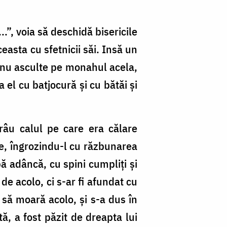
..”, voia să deschidă bisericile
ceasta cu sfetnicii săi. Insă un
să nu asculte pe monahul acela,
 el cu batjocură și cu bătăi și
frâu calul pe care era călare
ile, îngrozindu-l cu răzbunarea
ă adâncă, cu spini cumpliți și
 de acolo, ci s-ar fi afundat cu
 să moară acolo, și s-a dus în
tă, a fost păzit de dreapta lui