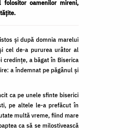
 folositor oamenilor mireni,
tățite.
Hristos și după domnia marelui
și cel de-a pururea urâtor al
i credințe, a băgat în Biserica
ire: a îndemnat pe păgânul și
cit ca pe unele sfinte biserici
i, pe altele le-a prefăcut în
răutate multă vreme, fiind mare
noaptea ca să se milostivească