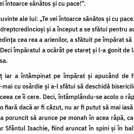
vei întoarce sănătos și cu pace!”.
vinte ale lui: „Te vei întoarce sănătos și cu pace.
 dreptcredincioși și a început a se sfătui pentru a
edința cea rea a arienilor, a sfătuit pe împărat 
Deci împăratul a ocărât pe stareț și l-a gonit de la
sa.
reț iar a întâmpinat pe împărat și apucând de 
-mai cu osârdie și a-l sfătui să deschidă biseric
eea ce îi cere. Deci, întâmplându-se acolo o râp
 o fiară dacă ar fi căzut, nu ar fi putut să mai iasă
ul a poruncit să arunce pe monah în acea râpă, ca
ar Sfântul Isachie, fiind aruncat în spini și în bal