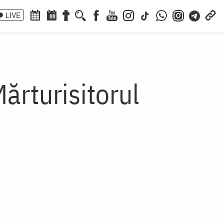
LIVE
08
ărturisitorul