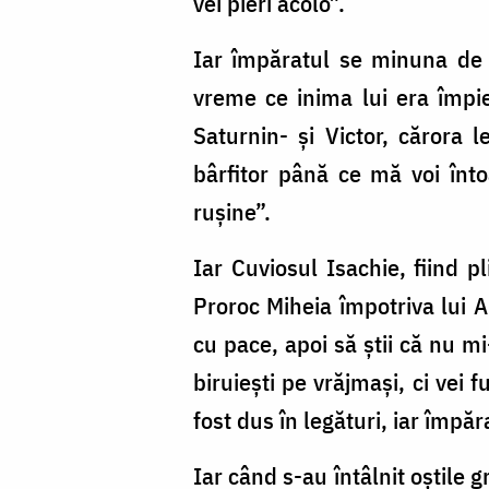
vei pieri acolo”.
Iar împăratul se minuna de 
vreme ce inima lui era împie
Saturnin- și Victor, cărora l
bârfitor până ce mă voi înto
rușine”.
Iar Cuviosul Isachie, fiind 
Proroc Miheia împotriva lui Ah
cu pace, apoi să știi că nu mi
biruiești pe vrăjmași, ci vei fu
fost dus în legături, iar împă
Iar când s-au întâlnit oștile g