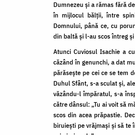
Dumnezeu și a rămas fără de vă
în mijlocul bălții, între sp
Domnului, până ce, cu porunc
din baltă și l-au scos întreg 
Atunci Cuviosul Isachie a cu
căzând în genunchi, a dat mul
părăsește pe cei ce se tem de
Duhul Sfânt, s-a sculat și, ale
văzându-l împăratul, s-a îns
către dânsul: „Tu ai voit să mă
scos din acea prăpastie. Deci
biruiești pe vrăjmași și să te 