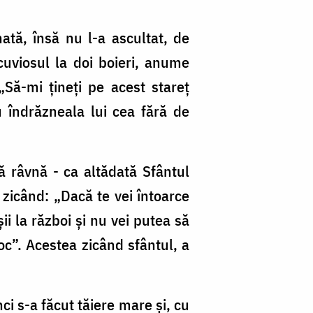
tă, însă nu l-a ascultat, de
cuviosul la doi boieri, anume
 „Să-mi țineți pe acest stareț
u îndrăzneala lui cea fără de
ă râvnă - ca altădată Sfântul
, zicând: „Dacă te vei întoarce
ii la război și nu vei putea să
u foc”. Acestea zicând sfântul, a
nci s-a făcut tăiere mare și, cu