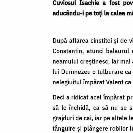
Isaachie
Cuviosul Isachie a fost pov
Mărturisitorul
aducându-i pe toți la calea mân
După aflarea cinstitei și de 
Constantin, atunci balaurul 
neamului creștinesc, iar mai a
lui Dumnezeu o tulburare ca 
nelegiuitul împărat Valent ca 
Deci a ridicat acel împărat pr
să le închidă, ca să nu se s
grajduri de cai, iar pe altele
tânguire și plângere robilor 