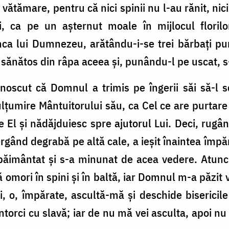
tămare, pentru că nici spinii nu l-au rănit, nici 
ini, ca pe un așternut moale în mijlocul flori
a lui Dumnezeu, arătându-i-se trei bărbați purt
și sănătos din râpa aceea și, punându-l pe uscat, 
noscut că Domnul a trimis pe îngerii săi să-l s
țumire Mântuitorului său, ca Cel ce are purtare d
 El și nădăjduiesc spre ajutorul Lui. Deci, rugâ
rgând degrabă pe altă cale, a ieșit înaintea împăra
păimântat și s-a minunat de acea vedere. Atunci
 omori în spini și în baltă, iar Domnul m-a păzit vi
, o, împărate, ascultă-mă și deschide bisericile
întorci cu slavă; iar de nu mă vei asculta, apoi nu 