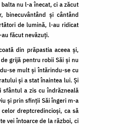
balta nu l-a înecat, ci a zăcut
lor, binecuvântând și cântând
ători de lumină, l-au ridicat
s-au făcut nevăzuți.
coată din prăpastia aceea și,
e grijă pentru robii Săi și nu
ndu-se mult și întărindu-se cu
tului și a stat înaintea lui. Și
 sfântul a zis cu îndrăzneală
u și prin sfinții Săi îngeri m-a
 celor dreptcredincioși, ca să
te vei întoarce de la război, ci