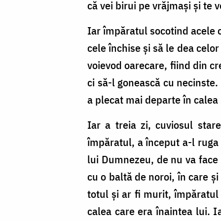
că vei birui pe vrăjmași și te 
Iar împăratul socotind acele cu
cele închise și să le dea celor
voievod oarecare, fiind din cr
ci să-l gonească cu necinste. 
a plecat mai departe în calea 
Iar a treia zi, cuviosul sta
împăratul, a început a-l ruga 
lui Dumnezeu, de nu va face c
cu o baltă de noroi, în care și
totul și ar fi murit, împărat
calea care era înaintea lui. I