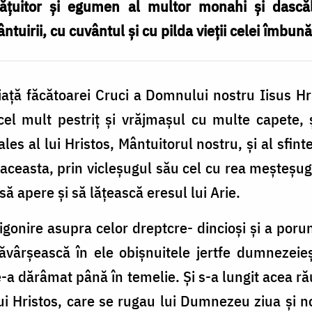
ățuitor și egumen al multor monahi și dascăl
tuirii, cu cuvântul și cu pilda vieții celei îmbună
viață făcătoarei Cruci a Domnului nostru Iisus 
cel mult pestriț și vrăjmașul cu multe capete, 
les al lui Hristos, Mântuitorul nostru, și al sfinte
aceasta, prin vicleșugul său cel cu rea meșteșug
să apere și să lățească eresul lui Arie.
igonire asupra celor dreptcre- dincioși și a porun
ăvârșească în ele obișnuitele jertfe dumnezeieșt
 le-a dărâmat până în temelie. Și s-a lungit acea 
lui Hristos, care se rugau lui Dumnezeu ziua și 