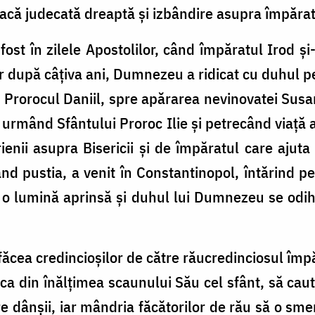
 facă judecată dreaptă și izbândire asupra împărat
st în zilele Apostolilor, când împăratul Irod și
ar după câțiva ani, Dumnezeu a ridicat cu duhul 
 Prorocul Daniil, spre apărarea nevinovatei Susana
i, urmând Sfântului Proroc Ilie și petrecând viață
nii asupra Bisericii și de împăratul care ajuta a
ând pustia, a venit în Constantinopol, întărind pe
a o lumină aprinsă și duhul lui Dumnezeu se odih
făcea credincioșilor de către răucredinciosul împă
ca din înălțimea scaunului Său cel sfânt, să caut
pre dânșii, iar mândria făcătorilor de rău să o s