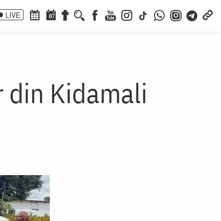
LIVE
07
r din Kidamali