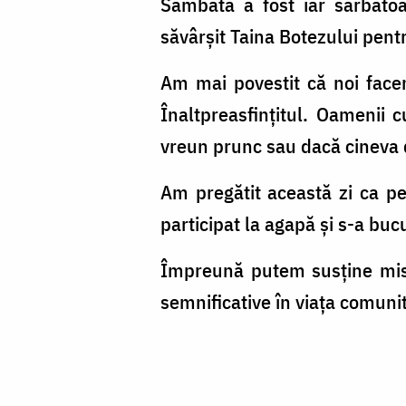
Sâmbătă a fost iar sărbătoa
Kidamali
săvârșit Taina Botezului pentru
Am mai povestit că noi facem
Înaltpreasfințitul. Oamenii
vreun prunc sau dacă cineva 
Am pregătit această zi ca pe
participat la agapă și s-a buc
Împreună putem susține misi
semnificative în viața comunit