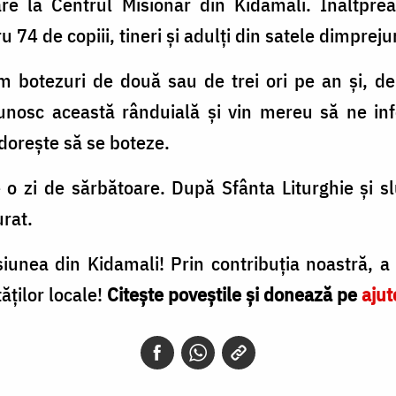
re la Centrul Misionar din Kidamali. Înaltpreas
 74 de copiii, tineri și adulți din satele dimpreju
 botezuri de două sau de trei ori pe an și, de 
 cunosc această rânduială și vin mereu să ne i
dorește să se boteze.
 o zi de sărbătoare. După Sfânta Liturghie și s
urat.
unea din Kidamali! Prin contribuția noastră, a 
ăților locale!
Citește poveștile și donează pe
ajut