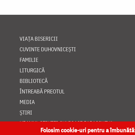
VIAȚA BISERICII
CUVINTE DUHOVNICEȘTI
FAMILIE
LITURGICĂ
BIBLIOTECĂ
ÎNTREABĂ PREOTUL
MEDIA
ȘTIRI
HRAMUL SFINTEI CUVIOASE PARASCHEVA
Folosim cookie-uri pentru a îmbunăt