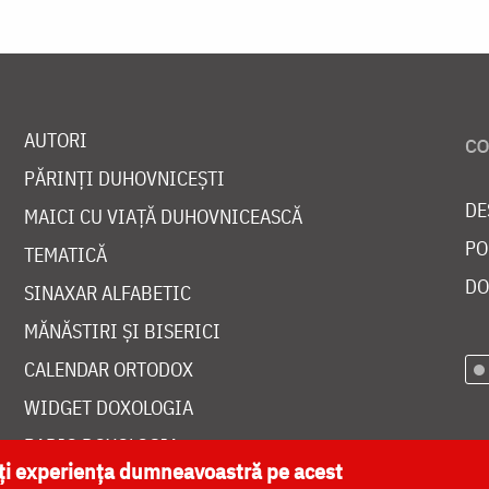
AUTORI
PĂRINȚI DUHOVNICEȘTI
DE
MAICI CU VIAȚĂ DUHOVNICEASCĂ
PO
TEMATICĂ
DO
SINAXAR ALFABETIC
MĂNĂSTIRI ȘI BISERICI
CALENDAR ORTODOX
WIDGET DOXOLOGIA
RADIO DOXOLOGIA
ăți experiența dumneavoastră pe acest