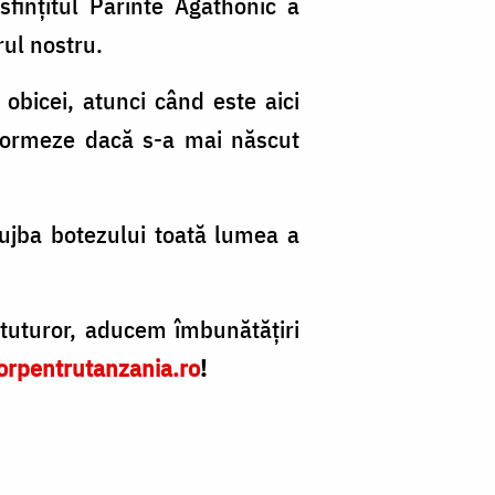
fințitul Părinte Agathonic a
rul nostru.
obicei, atunci când este aici
7
nformeze dacă s-a mai născut
d
bo
lujba botezului toată lumea a
la
Ce
Mi
tuturor, aducem îmbunătățiri
di
orpentrutanzania.ro
!
K