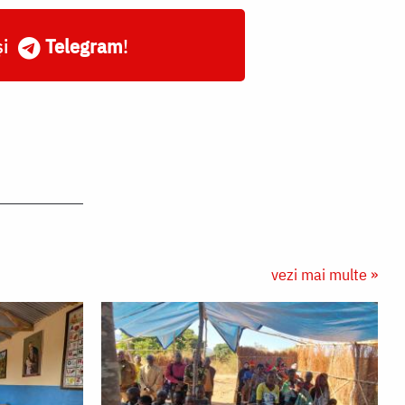
și
Telegram
!
vezi mai multe »