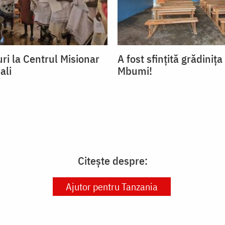
ri la Centrul Misionar
A fost sfințită grădinița
ali
Mbumi!
Citește despre:
Ajutor pentru Tanzania