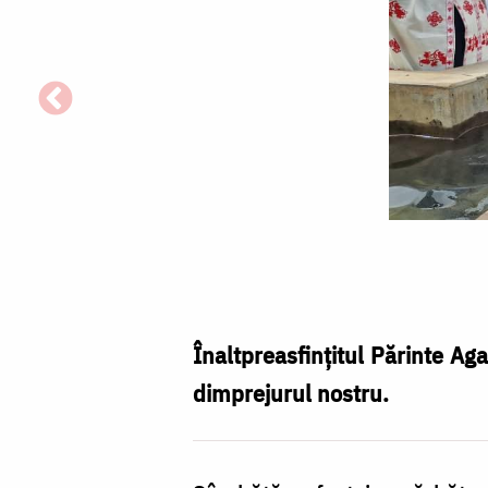
74
de
botezuri
la
Înaltpreasfințitul Părinte Aga
Centrul
dimprejurul nostru.
Misionar
din