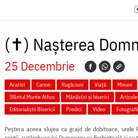
(✝)
Nașterea Domnu
25 Decembrie
Acatist
Canon
Rugăciuni
Viață
Minuni
Sfântul Munte Athos
Mănăstiri și biserici
Articol
Editorialiștii Bisericii
Predici
Video
Fotografii
Peștera aceea slujea ca grajd de dobitoace, unde P
nopții, rugându-se lui Dumnezeu cu fierbințeală și cu 