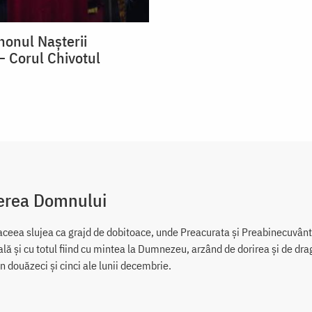
nonul Nașterii
 Corul Chivotul
erea Domnului
aceea slujea ca grajd de dobitoace, unde Preacurata și Preabinecuvânt
ală și cu totul fiind cu mintea la Dumnezeu, arzând de dorirea și de dr
în douăzeci și cinci ale lunii decembrie.