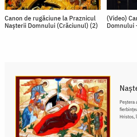
Canon de rugăciune la Praznicul
(Video) Ca
Naşterii Domnului (Crăciunul) (2)
Domnului –
Nașt
Peștera 
fierbințe
Hristos, 