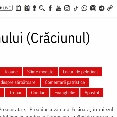
LIVE
07
lui (Crăciunul)
Icoane
Sfinte moaște
Locuri de pelerinaj
e despre sărbătoare
Comentarii patristice
Tropar
Condac
Evanghelie
Apostol
reacurata și Preabinecuvântata Fecioară, în miezul
totul fiind cu mintea la Dumnezeu, arzând de dorirea și