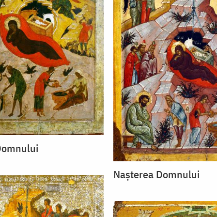
Domnului
Nașterea Domnului