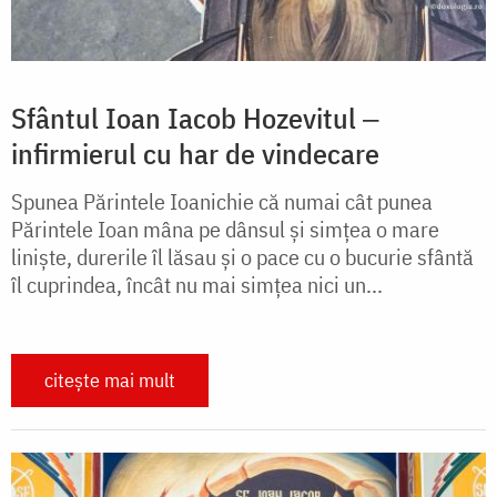
Sfântul Ioan Iacob Hozevitul ‒
infirmierul cu har de vindecare
Spunea Părintele Ioanichie că numai cât punea
Părintele Ioan mâna pe dânsul și simțea o mare
liniște, durerile îl lăsau și o pace cu o bucurie sfântă
îl cuprindea, încât nu mai simțea nici un...
citește mai mult