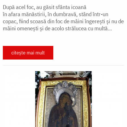
După acel foc, au găsit sfânta icoană
în afara mănăstirii, în dumbravă, stând într-un
copac, fiind scoasă din foc de mâini îngereşti şi nu de
mâini omeneşti şi de acolo strălucea cu multă...
citește mai mult