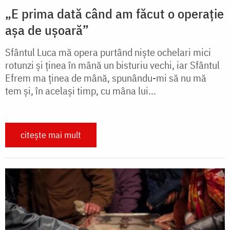
„E prima dată când am făcut o operație
așa de ușoară”
Sfântul Luca mă opera purtând nişte oche­lari mici
rotunzi şi ţinea în mână un bisturiu vechi, iar Sfântul
Efrem ma ţinea de mână, spunându-mi să nu mă
tem şi, în acelaşi timp, cu mâna lui...
citește mai mult