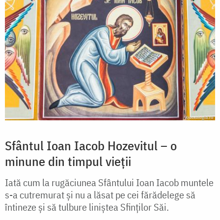
Sfântul Ioan Iacob Hozevitul – o
minune din timpul vieții
Iată cum la rugăciunea Sfântului Ioan Iacob muntele
s-a cutremurat și nu a lăsat pe cei fărădelege să
întineze și să tulbure liniștea Sfinților Săi.