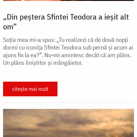
„Din peștera Sfintei Teodora a ieșit alt
om”
Soția mea mi-a spus: „Tu realizezi că de două nopți
dormi cu iconița Sfintei Teodora sub pernă și acum ai
ajuns fix la ea?”. Nu-mi amintesc decât că am plâns.
Un plâns liniștitor și mângâietor.
citește mai mult