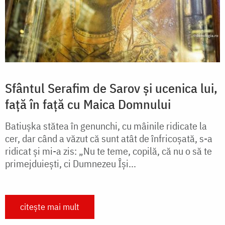
Sfântul Serafim de Sarov și ucenica lui,
față în față cu Maica Domnului
Batiuşka stătea în genunchi, cu mâinile ridicate la
cer, dar când a văzut că sunt atât de înfricoşată, s-a
ridicat şi mi-a zis: „Nu te teme, copilă, că nu o să te
primejduieşti, ci Dumnezeu Îşi...
citește mai mult