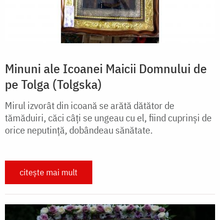
Minuni ale Icoanei Maicii Domnului de
pe Tolga (Tolgska)
Mirul izvorât din icoană se arătă dătător de
tămăduiri, căci câţi se ungeau cu el, fiind cuprinşi de
orice neputinţă, dobândeau sănătate.
citește mai mult