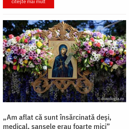
citește mai mult
„Am aflat că sunt însărcinată deși,
medical, șansele erau foarte mici”