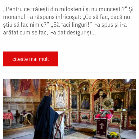
„Pentru ce trăiești din milostenii și nu muncești?” Și
monahul i-a răspuns înfricoșat: „Ce să fac, dacă nu
știu să fac nimic?” „Să faci linguri!” i-a spus și i-a
arătat cum se fac, i-a dat desigur și...
citește mai mult