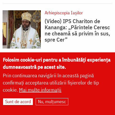
Arhiepiscopia Iaşilor
(Video) IPS Chariton de
Kananga: „Părintele Ceresc
ne cheamă să privim în sus,
spre Cer”
Folosim cookie-uri pentru a îmbunătăți experiența
Cuvântul ierarhului
dumneavoastră pe acest site.
(Video) IPS Serafim:
Prin continuarea navigării în această pagină
„Pentru a dobândi
confirmați acceptarea utilizării fișierelor de tip
Împărăția lui Dumnezeu
cookie.
Mai multe informații
trebuie să ne luptăm prin
post și rugăciune”
Sunt de acord
Nu, mulțumesc