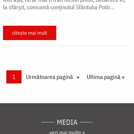
la sfârșit, consumă conținutul Sfântului Potir...
citește mai mult
Paginare
Current page
1
Next page
Următoarea pagină
Last page
Ultima pagină »
MEDIA
vezi mai multe »