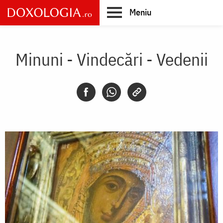
Skip
Meniu
to
main
Main
content
navigation
Minuni - Vindecări - Vedenii