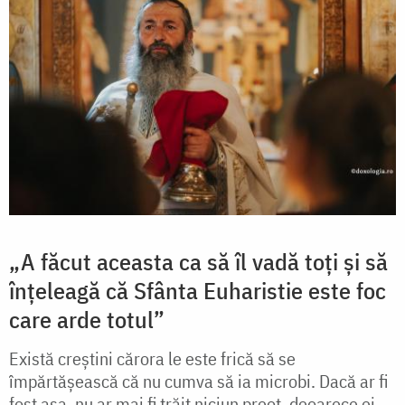
„A făcut aceasta ca să îl vadă toți și să
înțeleagă că Sfânta Euharistie este foc
care arde totul”
Există creștini cărora le este frică să se
împărtășească că nu cumva să ia microbi. Dacă ar fi
fost așa, nu ar mai fi trăit niciun preot, deoarece ei,