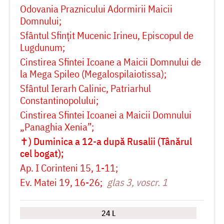
Odovania Praznicului Adormirii Maicii
Domnului
Sfântul Sfințit Mucenic Irineu, Episcopul de
Lugdunum
Cinstirea Sfintei Icoane a Maicii Domnului de
la Mega Spileo (Megalospilaiotissa)
Sfântul Ierarh Calinic, Patriarhul
Constantinopolului
Cinstirea Sfintei Icoanei a Maicii Domnului
„Panaghia Xenia”
✝) Duminica a 12-a după Rusalii (Tânărul
cel bogat)
Ap. I Corinteni 15, 1-11
Ev. Matei 19, 16-26
glas 3, voscr. 1
24 L