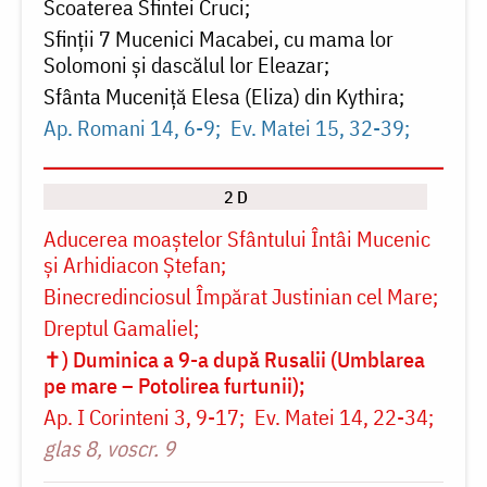
Scoaterea Sfintei Cruci
Sfinții 7 Mucenici Macabei, cu mama lor
Solomoni și dascălul lor Eleazar
Sfânta Muceniţă Elesa (Eliza) din Kythira
Ap. Romani 14, 6-9
Ev. Matei 15, 32-39
2 D
Aducerea moaștelor Sfântului Întâi Mucenic
și Arhidiacon Ștefan
Binecredinciosul Împărat Justinian cel Mare
Dreptul Gamaliel
✝) Duminica a 9-a după Rusalii (Umblarea
pe mare – Potolirea furtunii)
Ap. I Corinteni 3, 9-17
Ev. Matei 14, 22-34
glas 8, voscr. 9