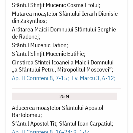
Sfântul Sfințit Mucenic Cosma Etolul
Mutarea moaștelor Sfântului Ierarh Dionisie
din Zakynthos
Arătarea Maicii Domnului Sfântului Serghie
de Radonej
Sfântul Mucenic Tation
Sfântul Sfințit Mucenic Eutihie
Cinstirea Sfintei Icoanei a Maicii Domnului
„a Sfântului Petru, Mitropolitul Moscovei”
Ap. II Corinteni 8, 7-15
Ev. Marcu 3, 6-12
25 M
Aducerea moaștelor Sfântului Apostol
Bartolomeu
Sfântul Apostol Tit
Sfântul Ioan Carpatiul
Ap. II Corinteni 8, 16-24; 9, 1-5