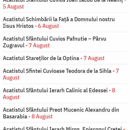
5 August
Acatistul Schimbării la Faţă a Domnului nostru
Iisus Hristos
- 6 August
Acatistul Sfântului Cuvios Pafnutie – Pârvu
Zugravul
- 7 August
Acatistul Stareţilor de la Optina
- 7 August
Acatistul Sfintei Cuvioase Teodora de la Sihla
- 7
August
Acatistul Sfântului Ierarh Calinic al Edessei
- 8
August
Acatistul Sfântului Preot Mucenic Alexandru din
Basarabia
- 8 August
Acatistul Sfântului Ierarh Miron, Episcopul Cretei
-