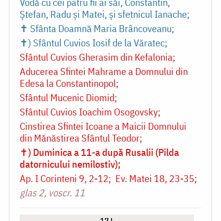
Vodă cu cei patru fii ai săi, Constantin,
Ștefan, Radu și Matei, și sfetnicul Ianache
✝ Sfânta Doamnă Maria Brâncoveanu
✝) Sfântul Cuvios Iosif de la Văratec
Sfântul Cuvios Gherasim din Kefalonia
Aducerea Sfintei Mahrame a Domnului din
Edesa la Constantinopol
Sfântul Mucenic Diomid
Sfântul Cuvios Ioachim Osogovsky
Cinstirea Sfintei Icoane a Maicii Domnului
din Mănăstirea Sfântul Teodor
✝) Duminica a 11-a după Rusalii (Pilda
datornicului nemilostiv)
Ap. I Corinteni 9, 2-12
Ev. Matei 18, 23-35
glas 2, voscr. 11
17 L