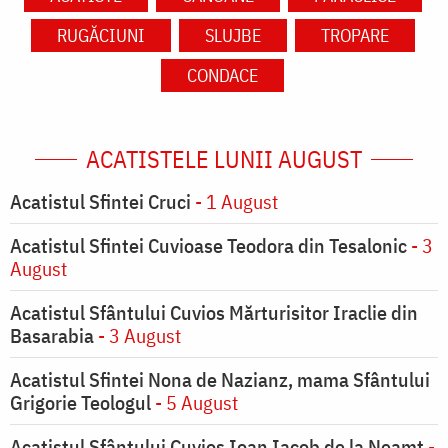
RUGĂCIUNI
SLUJBE
TROPARE
CONDACE
ACATISTELE LUNII AUGUST
Acatistul Sfintei Cruci
- 1 August
Acatistul Sfintei Cuvioase Teodora din Tesalonic
- 3
August
Acatistul Sfântului Cuvios Mărturisitor Iraclie din
Basarabia
- 3 August
Acatistul Sfintei Nona de Nazianz, mama Sfântului
Grigorie Teologul
- 5 August
Acatistul Sfântului Cuvios Ioan Iacob de la Neamț
-