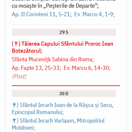
cu moaște în „Peșterile de Departe”
Ap. II Corinteni 11, 5-21
Ev. Marcu 4, 1-9
29 S
(✝) Tăierea Capului Sfântului Proroc Ioan
Botezătorul
Sfânta Muceniță Sabina din Roma
Ap. Fapte 13, 25-33
Ev. Marcu 6, 14-30
(Post)
30 D
✝) Sfântul Ierarh Ioan de la Râșca și Secu,
Episcopul Romanului
✝) Sfântul Ierarh Varlaam, Mitropolitul
Moldovei