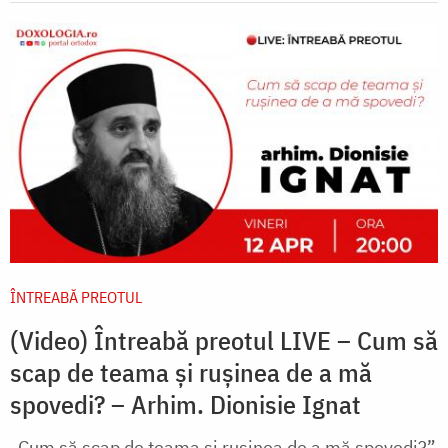
ÎNTREABĂ PREOTUL
(Video) Întreabă preotul LIVE – Cum să
scap de teama și rușinea de a mă
spovedi? – Arhim. Dionisie Ignat
„Cum să scap de teama și rușinea de a mă spovedi?”