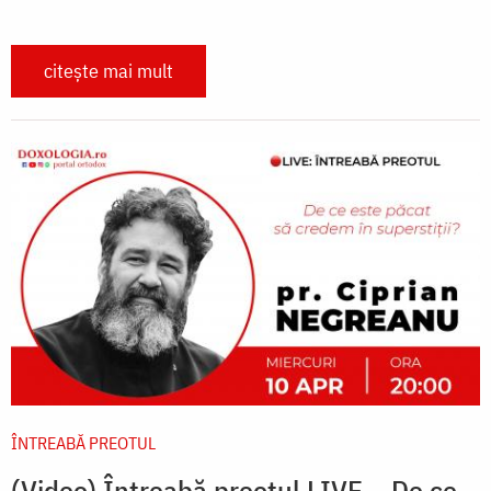
citește mai mult
ÎNTREABĂ PREOTUL
(Video) Întreabă preotul LIVE – De ce