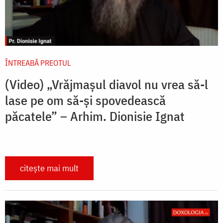
ÎNTREABĂ PREOTUL
(Video) „Vrăjmașul diavol nu vrea să-l
lase pe om să-și spovedească
păcatele” – Arhim. Dionisie Ignat
citește mai mult