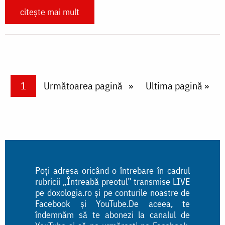
citește mai mult
Paginare
Current page
1
Next page
Următoarea pagină
Last page
Ultima pagină »
Poți adresa oricând o întrebare în cadrul
rubricii „Întreabă preotul” transmise LIVE
pe doxologia.ro și pe conturile noastre de
Facebook și YouTube.De aceea, te
îndemnăm să te abonezi la canalul de