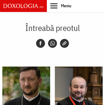
Skip
Meniu
to
main
Main
content
navigation
Întreabă preotul