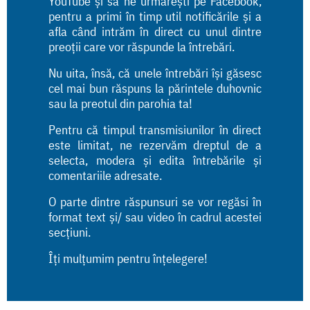
YouTube și să ne urmărești pe Facebook,
pentru a primi în timp util notificările și a
afla când intrăm în direct cu unul dintre
preoții care vor răspunde la întrebări.
Nu uita, însă, că unele întrebări își găsesc
cel mai bun răspuns la părintele duhovnic
sau la preotul din parohia ta!
Pentru că timpul transmisiunilor în direct
este limitat, ne rezervăm dreptul de a
selecta, modera și edita întrebările și
comentariile adresate.
O parte dintre răspunsuri se vor regăsi în
format text și/ sau video în cadrul acestei
secțiuni.
Îți mulțumim pentru înțelegere!