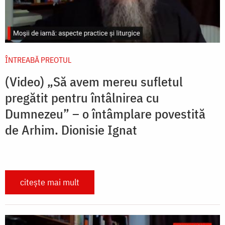
ÎNTREABĂ PREOTUL
(Video) „Să avem mereu sufletul
pregătit pentru întâlnirea cu
Dumnezeu” – o întâmplare povestită
de Arhim. Dionisie Ignat
citește mai mult