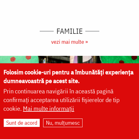
FAMILIE
vezi mai multe »
Folosim cookie-uri pentru a îmbunătăți experiența
dumneavoastră pe acest site.
Prin continuarea navigării în această pagină
confirmați acceptarea utilizării fișierelor de tip
cookie.
Mai multe informații
Sunt de acord
Nu, mulțumesc