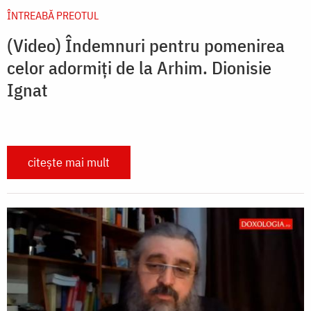
ÎNTREABĂ PREOTUL
(Video) Îndemnuri pentru pomenirea
celor adormiți de la Arhim. Dionisie
Ignat
citește mai mult