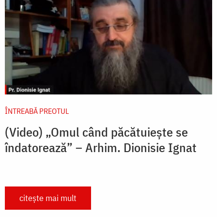
ÎNTREABĂ PREOTUL
(Video) „Omul când păcătuiește se
îndatorează” – Arhim. Dionisie Ignat
citește mai mult