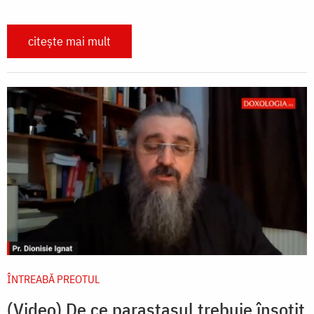
citește mai mult
ÎNTREABĂ PREOTUL
(Video) De ce parastasul trebuie însoțit