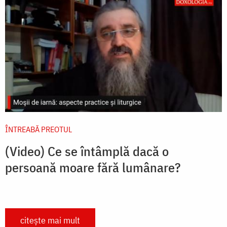
ÎNTREABĂ PREOTUL
(Video) Ce se întâmplă dacă o
persoană moare fără lumânare?
citește mai mult