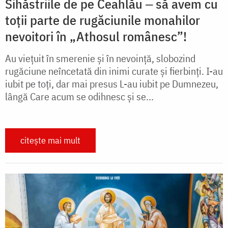
Sihăstriile de pe Ceahlău ‒ să avem cu
toții parte de rugăciunile monahilor
nevoitori în „Athosul românesc”!
Au viețuit în smerenie și în nevoință, slobozind
rugăciune neîncetată din inimi curate și fierbinți. I-au
iubit pe toți, dar mai presus L-au iubit pe Dumnezeu,
lângă Care acum se odihnesc și se...
citește mai mult