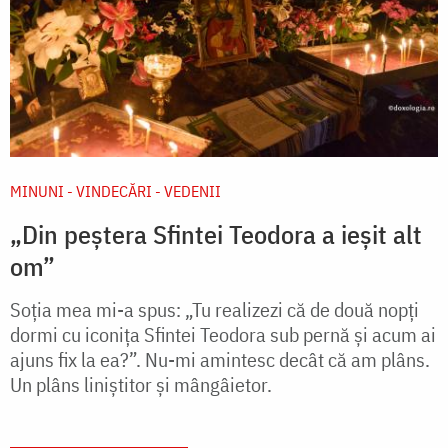
MINUNI - VINDECĂRI - VEDENII
„Din peștera Sfintei Teodora a ieșit alt
om”
Soția mea mi-a spus: „Tu realizezi că de două nopți
dormi cu iconița Sfintei Teodora sub pernă și acum ai
ajuns fix la ea?”. Nu-mi amintesc decât că am plâns.
Un plâns liniștitor și mângâietor.