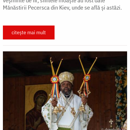
veșminte de fir, sfintele moaște au fost date
Mănăstirii Pecersca din Kiev, unde se află și astăzi.
citește mai mult