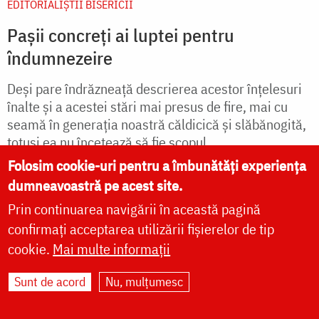
EDITORIALIȘTII BISERICII
Pașii concreți ai luptei pentru
îndumnezeire
Deși pare îndrăzneață descrierea acestor înțelesuri
înalte și a acestei stări mai presus de fire, mai cu
seamă în generația noastră căldicică și slăbănogită,
totuși ea nu încetează să fie scopul...
Folosim cookie-uri pentru a îmbunătăți experiența
dumneavoastră pe acest site.
citește mai mult
Prin continuarea navigării în această pagină
confirmați acceptarea utilizării fișierelor de tip
cookie.
Mai multe informații
Sunt de acord
Nu, mulțumesc
Paginare
Current page
1
Next page
Următoarea pagină
Last page
Ultima pagină »