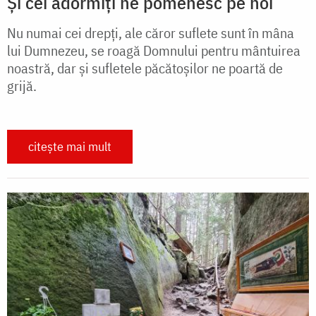
Și cei adormiți ne pomenesc pe noi
Nu numai cei drepți, ale căror suflete sunt în mâna
lui Dumnezeu, se roagă Domnului pentru mântuirea
noastră, dar și sufletele păcătoșilor ne poartă de
grijă.
citește mai mult