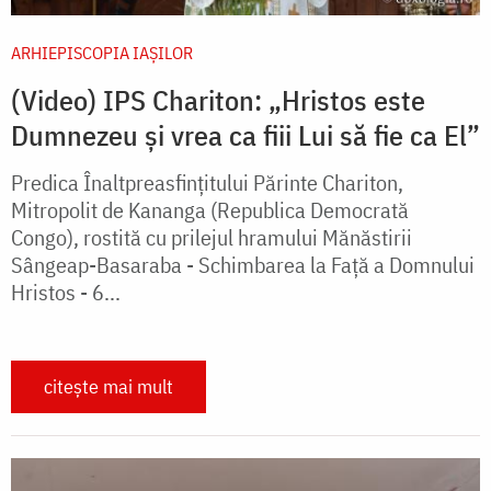
ARHIEPISCOPIA IAŞILOR
(Video) IPS Chariton: „Hristos este
Dumnezeu și vrea ca fiii Lui să fie ca El”
Predica Înaltpreasfințitului Părinte Chariton,
Mitropolit de Kananga (Republica Democrată
Congo), rostită cu prilejul hramului Mănăstirii
Sângeap-Basaraba - Schimbarea la Față a Domnului
Hristos - 6...
citește mai mult