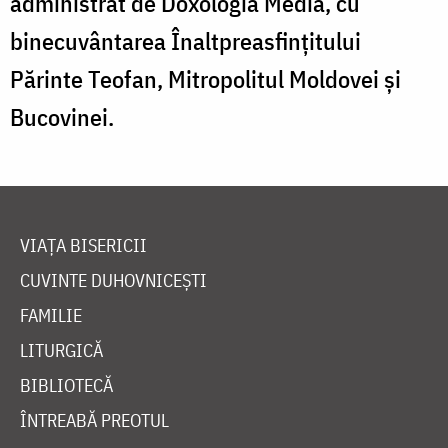
administrat de Doxologia Media, cu
binecuvântarea Înaltpreasfinţitului
Părinte Teofan, Mitropolitul Moldovei şi
Bucovinei.
VIAȚA BISERICII
CUVINTE DUHOVNICEȘTI
FAMILIE
LITURGICĂ
BIBLIOTECĂ
ÎNTREABĂ PREOTUL