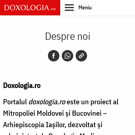
Skip
Meniu
to
main
Main
content
navigation
Despre noi
Doxologia.ro
Portalul
doxologia.ro
este un proiect al
Mitropoliei Moldovei şi Bucovinei –
Arhiepiscopia Iaşilor, dezvoltat şi