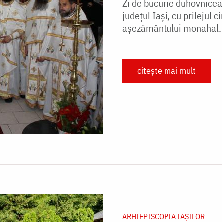
Zi de bucurie duhovnicea
județul Iași, cu prilejul c
așezământului monahal. S
citește mai mult
ARHIEPISCOPIA IAŞILOR