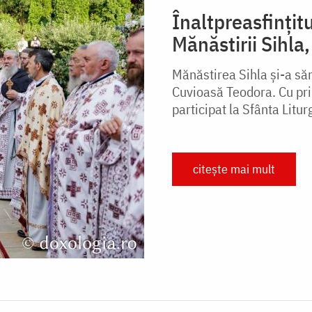
Înaltpreasfințitu
Mănăstirii Sihla
Mănăstirea Sihla și-a săr
Cuvioasă Teodora. Cu pril
participat la Sfânta Litur
citește mai mult