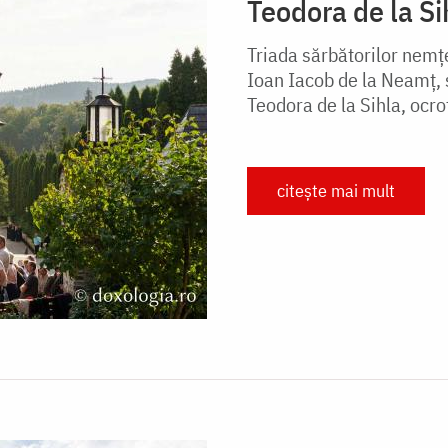
Teodora de la Si
Triada sărbătorilor nemțe
Ioan Iacob de la Neamț, s
Teodora de la Sihla, ocrot
citește mai mult