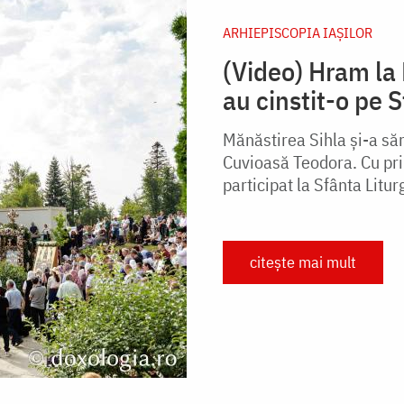
ARHIEPISCOPIA IAŞILOR
(Video) Hram la 
au cinstit-o pe 
Mănăstirea Sihla și-a săr
Cuvioasă Teodora. Cu pril
participat la Sfânta Litur
citește mai mult