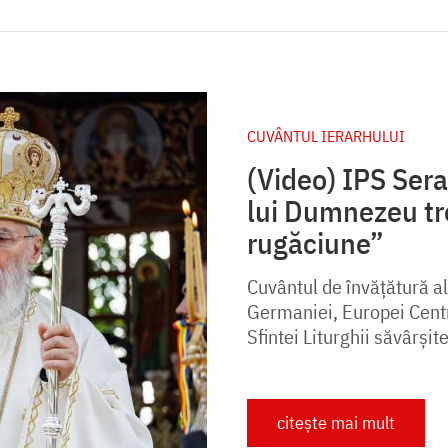
CUVÂNTUL IERARHULUI
(Video) IPS Ser
lui Dumnezeu tre
rugăciune”
Cuvântul de învățătură al
Germaniei, Europei Centra
Sfintei Liturghii săvârșit
citește mai mult