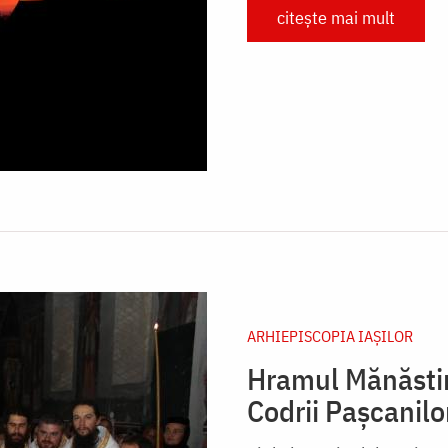
citește mai mult
ARHIEPISCOPIA IAŞILOR
Hramul Mănăstiri
Codrii Pașcanilo