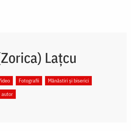
Zorica) Lațcu
Video
Fotografii
Mănăstiri și biserici
e autor