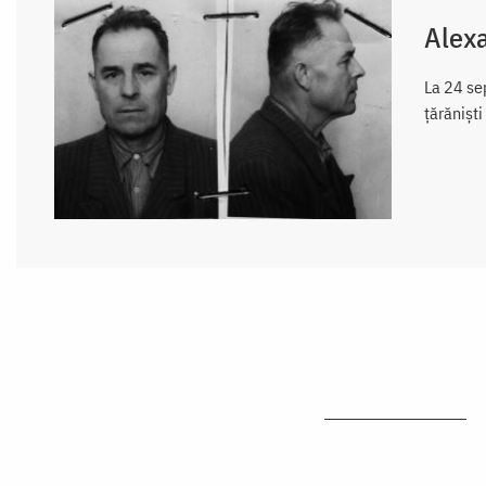
Alexa
La 24 se
țărăniști