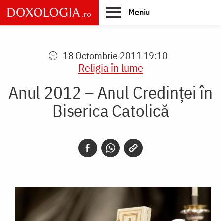
Skip
Meniu
to
main
Main
content
navigation
18 Octombrie 2011 19:10
Religia în lume
Anul 2012 – Anul Credinţei în
Biserica Catolică