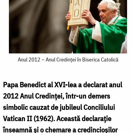
Anul
Anul 2012 – Anul Credinţei în Biserica Catolică
2012
–
Papa Benedict al XVI-lea a declarat anul
Anul
2012 Anul Credinţei, într-un demers
Credinţei
simbolic cauzat de jubileul Conciliului
în
Vatican II (1962). Această declaraţie
Biserica
înseamnă şi o chemare a credincioşilor
Catolică