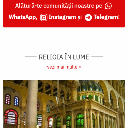
Alătură-te comunității noastre pe
WhatsApp
,
Instagram
și
Telegram
!
RELIGIA ÎN LUME
vezi mai multe »