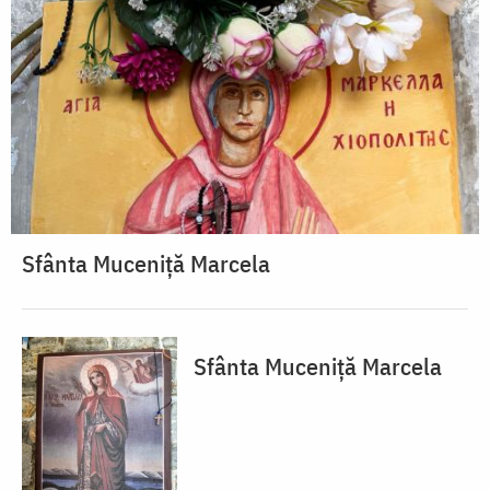
Sfânta Muceniță Marcela
Sfânta Muceniță Marcela