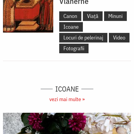
Vlaherne
Canon
Viață
Minuni
Icoane
Locuri de pelerinaj
Video
Fotografii
ICOANE
vezi mai multe »