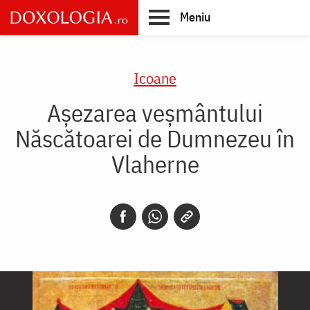
Skip
Meniu
to
main
Main
content
navigation
Icoane
Așezarea veșmântului
Născătoarei de Dumnezeu în
Vlaherne