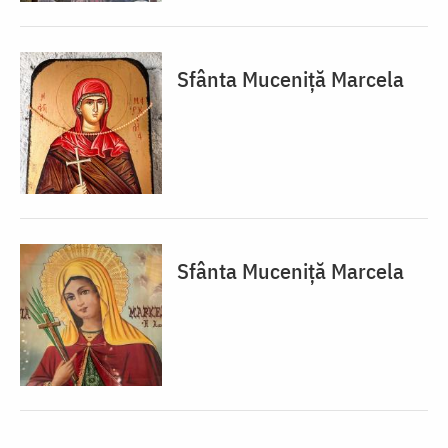
Sfânta Muceniță Marcela
Sfânta Muceniță Marcela