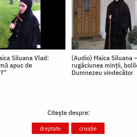
aica Siluana Vlad:
(Audio) Maica Siluana 
 mă apuc de
rugăciunea minții, bolil
e?”
Dumnezeu vindecător
Citește despre:
dreptate
creație