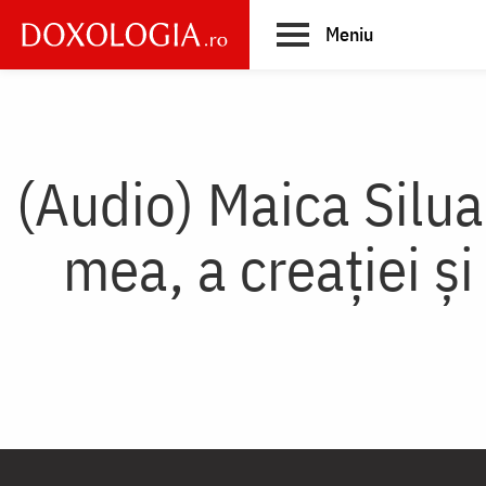
Skip
Meniu
to
main
Main
content
navigation
(Audio) Maica Silua
mea, a creației ș