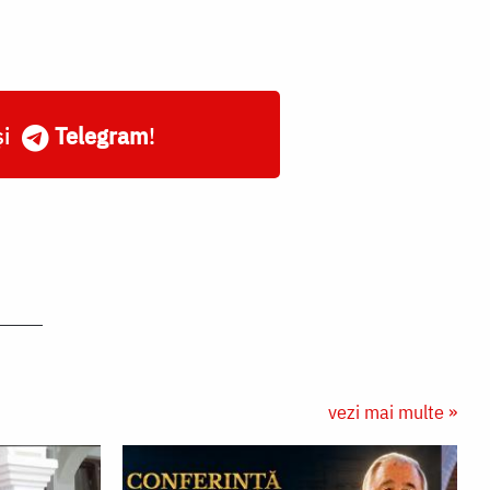
și
Telegram
!
vezi mai multe »