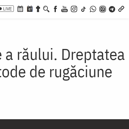
LIVE
07
 a răului. Dreptatea
etode de rugăciune