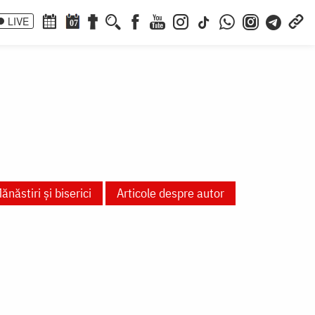
LIVE
07
ănăstiri și biserici
Articole despre autor