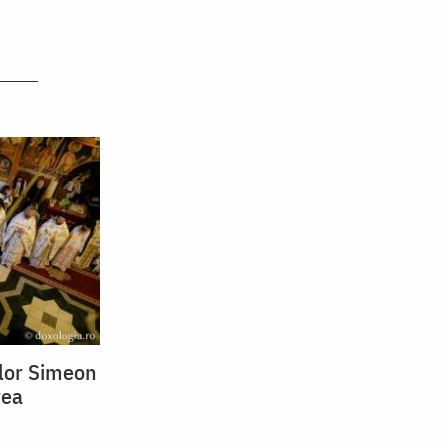
ilor Simeon
rea