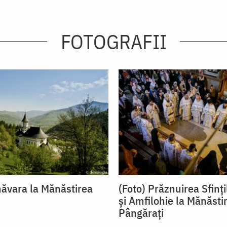
FOTOGRAFII
măvara la Mănăstirea
(Foto) Prăznuirea Sfinț
și Amfilohie la Mănăsti
Pângărați