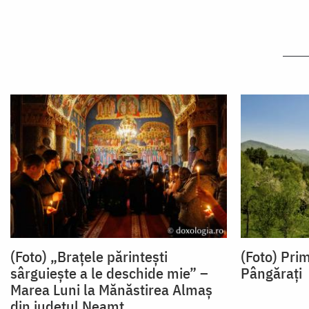
(Foto) „Brațele părintești
(Foto) Pri
sârguiește a le deschide mie” –
Pângărați
Marea Luni la Mănăstirea Almaș
din județul Neamț