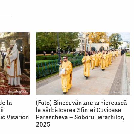
de la
(Foto) Binecuvântare arhierească
ii
la sărbătoarea Sfintei Cuvioase
ic Visarion
Parascheva – Soborul ierarhilor,
2025