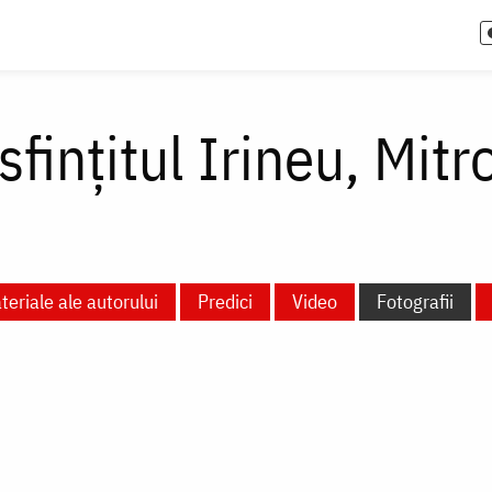
fințitul Irineu, Mitr
teriale ale autorului
Predici
Video
Fotografii