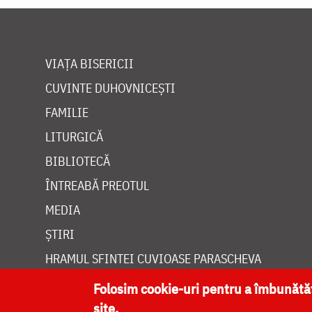
VIAȚA BISERICII
CUVINTE DUHOVNICEȘTI
FAMILIE
LITURGICĂ
BIBLIOTECĂ
ÎNTREABĂ PREOTUL
MEDIA
ȘTIRI
HRAMUL SFINTEI CUVIOASE PARASCHEVA
Folosim cookie-uri pentru a îmbunăt
site.