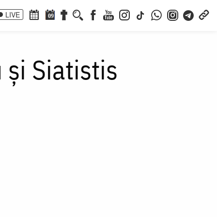
LIVE
09
și Siatistis