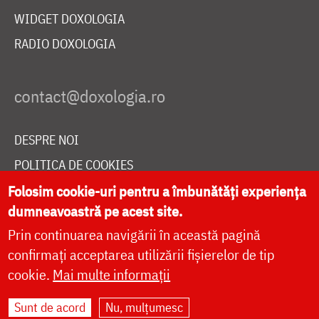
WIDGET DOXOLOGIA
RADIO DOXOLOGIA
DESPRE NOI
POLITICA DE COOKIES
DONEAZĂ ONLINE PENTRU CATEDRALA NAȚIONALĂ
Folosim cookie-uri pentru a îmbunătăți experiența
dumneavoastră pe acest site.
Prin continuarea navigării în această pagină
LIVE
confirmați acceptarea utilizării fișierelor de tip
cookie.
Mai multe informații
Sunt de acord
Nu, mulțumesc
Site dezvoltat de
DOXOLOGIA MEDIA
,