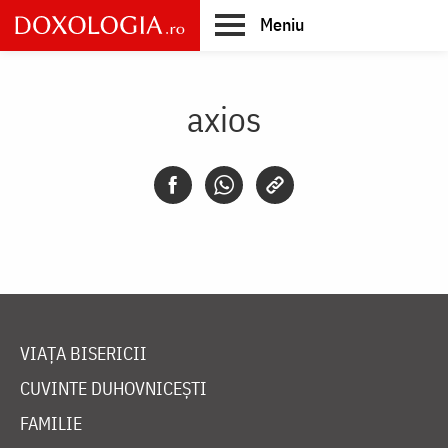
Skip
Meniu
to
main
Main
content
navigation
axios
VIAȚA BISERICII
CUVINTE DUHOVNICEȘTI
FAMILIE