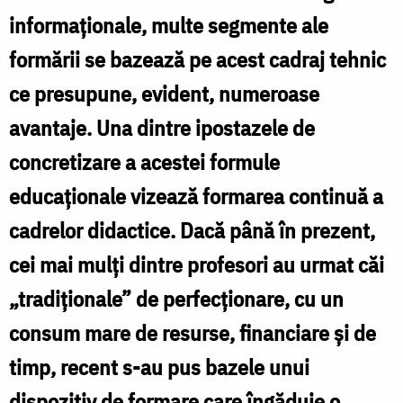
a
de
informaționale, multe segmente ale
formare
formării se bazează pe acest cadraj tehnic
de
ce presupune, evident, numeroase
tip
avantaje. Una dintre ipostazele de
e-
concretizare a acestei formule
learning
educaționale vizează formarea continuă a
t
a
cadrelor didactice. Dacă până în prezent,
e
personalului
cei mai mulți dintre profesori au urmat căi
l
didactic
„tradiționale” de perfecționare, cu un
p
consum mare de resurse, financiare și de
d
timp, recent s-au pus bazele unui
dispozitiv de formare care îngăduie o