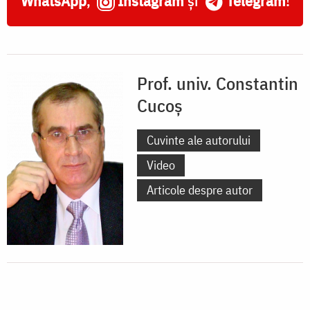
WhatsApp
,
Instagram
și
Telegram
!
Prof. univ. Constantin
Cucoș
Cuvinte ale autorului
Video
Articole despre autor