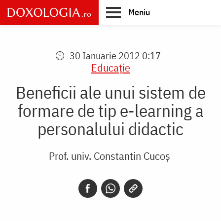
Skip
Meniu
to
main
Main
content
navigation
30 Ianuarie 2012 0:17
Educaţie
Beneficii ale unui sistem de
formare de tip e-learning a
personalului didactic
Prof. univ. Constantin Cucoș