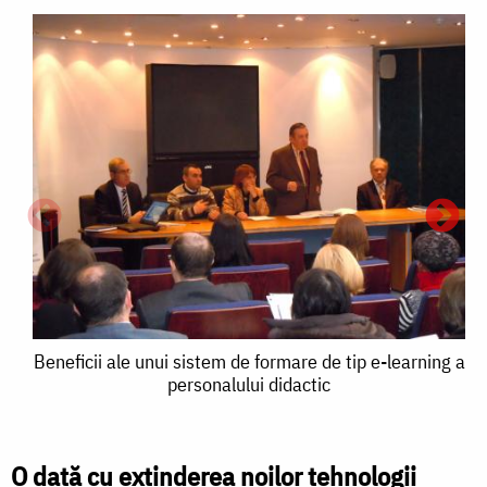
Beneficii
Beneficii ale unui sistem de formare de tip e-learning a
personalului didactic
ale
unui
B
sistem
B
O dată cu extinderea noilor tehnologii