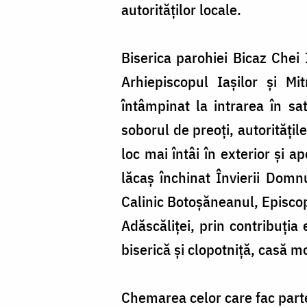
autorităților locale.
Biserica parohiei Bicaz Chei 
Arhiepiscopul Iașilor și Mi
întâmpinat la intrarea în sa
soborul de preoți, autoritățile
loc mai întâi în exterior și ap
lăcaș închinat Învierii Domn
Calinic Botoșăneanul, Episcop-
Adăscăliței, prin contribuția
biserică și clopotniță, casă m
Chemarea celor care fac parte