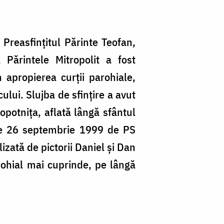
 Preasfințitul Părinte Teofan,
 Părintele Mitropolit a fost
 apropierea curții parohiale,
cului. Slujba de sfințire a avut
clopotnița, aflată lângă sfântul
ă pe 26 septembrie 1999 de PS
izată de pictorii Daniel și Dan
arohial mai cuprinde, pe lângă