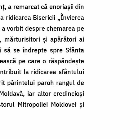
mț, a remarcat că enoriașii din
 ridicarea Bisericii „Învierea
re a vorbit despre chemarea pe
 mărturisitori și apărători ai
i să se îndrepte spre Sfânta
etească pe care o răspândește
ribuit la ridicarea sfântului
rit părintelui paroh rangul de
ldavă, iar altor credincioși
storul Mitropoliei Moldovei și