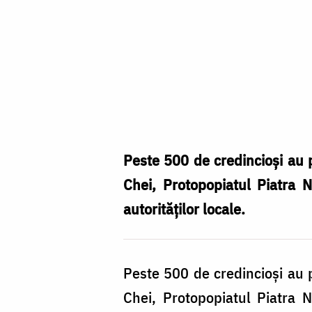
Binecuvântarea
lucrărilor
Bisericii
„Învierea
Peste 500 de credincioși au p
Domnului“
Chei, Protopopiatul Piatra Ne
autorităților locale.
Peste 500 de credincioși au p
Chei, Protopopiatul Piatra Ne