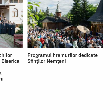
chifor
Programul hramurilor dedicate
 Biserica
Sfinților Nemțeni
a
ni