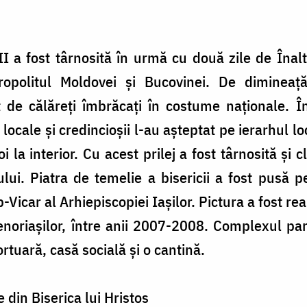
II a fost târnosită în urmă cu două zile de Înalt
tropolitul Moldovei și Bucovinei. De dimineață
t de călăreți îmbrăcați în costume naționale. În
 locale și credincioșii l-au așteptat pe ierarhul lo
oi la interior. Cu acest prilej a fost târnosită și 
ului. Piatra de temelie a bisericii a fost pus
Vicar al Arhiepiscopiei Iașilor. Pictura a fost real
 enoriașilor, între anii 2007-2008. Complexul p
ortuară, casă socială și o cantină.
 din Biserica lui Hristos