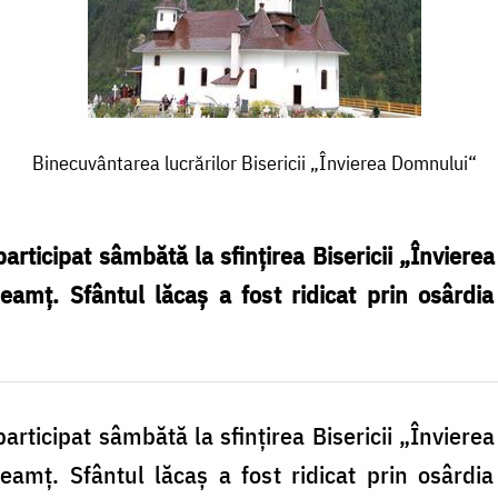
Binecuvântarea lucrărilor Bisericii „Învierea Domnului“
articipat sâmbătă la sfințirea Bisericii „Învier
amț. Sfântul lăcaș a fost ridicat prin osârdia 
articipat sâmbătă la sfințirea Bisericii „Învier
amț. Sfântul lăcaș a fost ridicat prin osârdia 