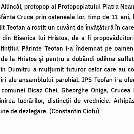
u Ailincăi, protopop al Protopopiatului Piatra Nea
fânta Cruce prin osteneala lor, timp de 11 ani, la
it Teofan a rostit un cuvânt de învățătură în ca
din Biserica lui Hristos, de a fi propovăduitori,
asfințitul Părinte Teofan i-a îndemnat pe oamen
 de la Hristos și pentru a dobândi odihna sufl
in Dumitru a mulțumit tuturor celor care au cont
ădiri ale ansamblului parohial. IPS Teofan i-a ofe
i comunei Bicaz Chei, Gheorghe Oniga, Crucea Mo
inirea lucrărilor, distincții de vrednicie. Arhipă
iune de dezlegare. (Constantin Ciofu)