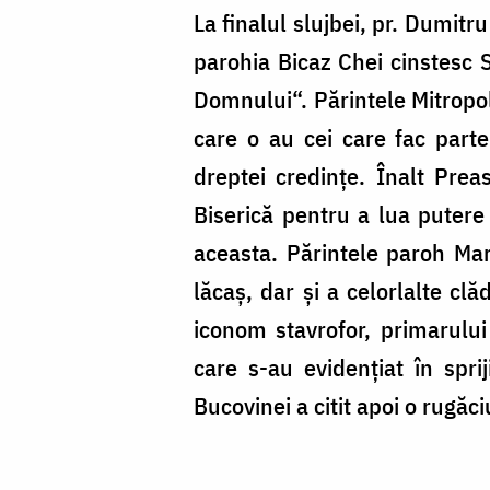
La finalul slujbei, pr. Dumitr
parohia Bicaz Chei cinstesc S
Domnului“. Părintele Mitropol
care o au cei care fac parte 
dreptei credințe. Înalt Pre
Biserică pentru a lua putere
aceasta. Părintele paroh Mar
lăcaș, dar și a celorlalte cl
iconom stavrofor, primarulu
care s-au evidențiat în sprij
Bucovinei a citit apoi o rugăc