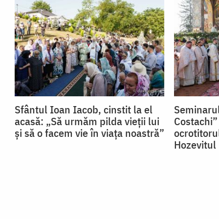
Sfântul Ioan Iacob, cinstit la el
Seminarul
acasă: „Să urmăm pilda vieții lui
Costachi” 
și să o facem vie în viața noastră”
ocrotitoru
Hozevitul