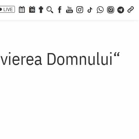
LIVE
06
Învierea Domnului“