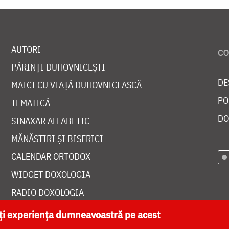
AUTORI
PĂRINȚI DUHOVNICEȘTI
DE
MAICI CU VIAȚĂ DUHOVNICEASCĂ
PO
TEMATICĂ
DO
SINAXAR ALFABETIC
MĂNĂSTIRI ȘI BISERICI
CALENDAR ORTODOX
WIDGET DOXOLOGIA
RADIO DOXOLOGIA
ăți experiența dumneavoastră pe acest