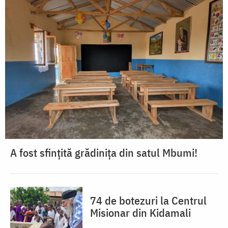
A fost sfințită grădinița din satul Mbumi!
74 de botezuri la Centrul
Misionar din Kidamali