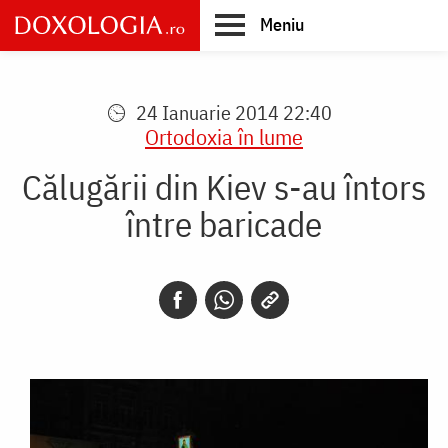
Skip
Meniu
to
main
Main
content
navigation
24 Ianuarie 2014 22:40
Ortodoxia în lume
Călugării din Kiev s-au întors
între baricade