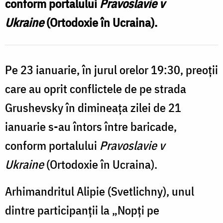
conform portalului
Pravoslavie v
baricade
Ukraine
(Ortodoxie în Ucraina).
Pe 23 ianuarie, în jurul orelor 19:30, preoții
care au oprit conflictele de pe strada
Grushevsky în dimineața zilei de 21
ianuarie s-au întors între baricade,
conform portalului
Pravoslavie v
Ukraine
(Ortodoxie în Ucraina).
Arhimandritul Alipie (Svetlichny), unul
dintre participanții la „Nopți pe