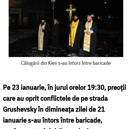
Călugării
Călugării din Kiev s-au întors între baricade
din
Kiev
Pe 23 ianuarie, în jurul orelor 19:30, preoții
s-
care au oprit conflictele de pe strada
au
Grushevsky în dimineața zilei de 21
întors
ianuarie s-au întors între baricade,
între