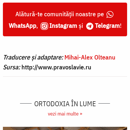
Alătură-te comunității noastre pe
WhatsApp
,
Instagram
și
Telegram
!
Traducere și adaptare:
Mihai-Alex Olteanu
Sursa:
http://www.pravoslavie.ru
ORTODOXIA ÎN LUME
vezi mai multe »