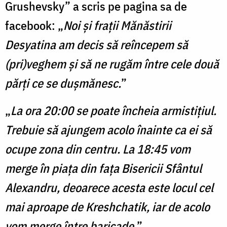
Grushevsky” a scris pe pagina sa de
facebook: „
Noi și frații Mănăstirii
Desyatina am decis să reîncepem să
(pri)veghem și să ne rugăm între cele două
părți ce se dușmănesc.
”
„
La ora 20:00 se poate încheia armistițiul.
Trebuie să ajungem acolo înainte ca ei să
ocupe zona din centru. La 18:45 vom
merge în piața din fața Bisericii Sfântul
Alexandru, deoarece acesta este locul cel
mai aproape de Kreshchatik, iar de acolo
vom merge între baricade.
”