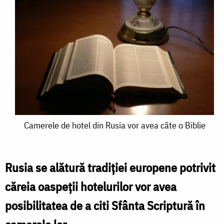
Camerele
Camerele de hotel din Rusia vor avea câte o Biblie
de
hotel
Rusia se alătură tradiţiei europene potrivit
din
căreia oaspeții hotelurilor vor avea
Rusia
posibilitatea de a citi Sfânta Scriptură în
vor