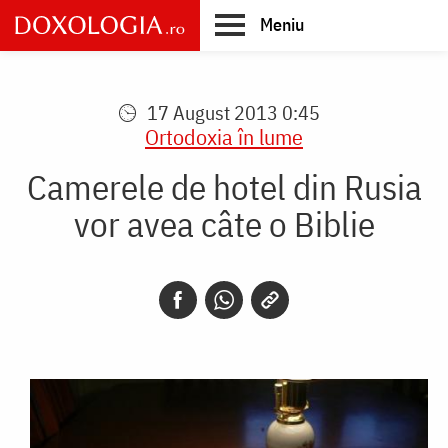
Skip
Meniu
to
main
Main
content
navigation
17 August 2013 0:45
Ortodoxia în lume
Camerele de hotel din Rusia
vor avea câte o Biblie