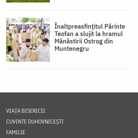
Înaltpreasfințitul Părinte
Teofan a slujit la hramul
Mănăstirii Ostrog din
Muntenegru
VIAȚA BISERICII
CUVINTE DUHOVNICEȘTI
FAMILIE