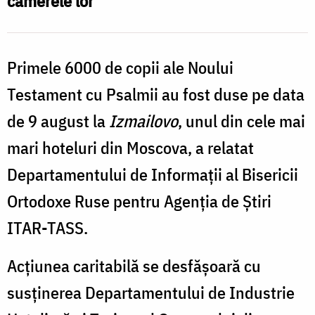
camerele lor
avea
câte
o
Primele 6000 de copii ale Noului
Biblie
Testament cu Psalmii au fost duse pe data
de 9 august la
Izmailovo
, unul din cele mai
mari hoteluri din Moscova, a relatat
Departamentului de Informații al Bisericii
Ortodoxe Ruse pentru Agenția de Știri
ITAR-TASS.
Acțiunea caritabilă se desfășoară cu
susținerea Departamentului de Industrie