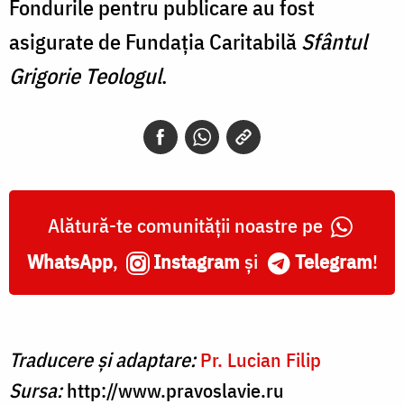
Fondurile pentru publicare au fost
asigurate de Fundaţia Caritabilă
Sfântul
Grigorie Teologul
.
Alătură-te comunității noastre pe
WhatsApp
,
Instagram
și
Telegram
!
Traducere și adaptare:
Pr. Lucian Filip
Sursa:
http://www.pravoslavie.ru