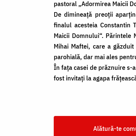
pastoral „Adormirea Maicii D
De dimineață preoții aparținâ
finalul acesteia Constantin 
Maicii Domnului“. Părintele N
Mihai Maftei, care a găzduit 
parohială, dar mai ales pentru
În fața casei de prăznuire s-a
fost invitați la agapa frățeasc
Alătură-te comu