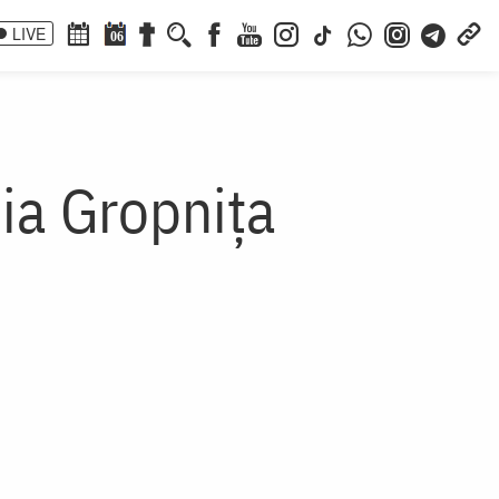
LIVE
06
hia Gropnița