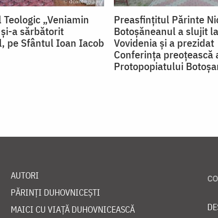
 Teologic „Veniamin
Preasfințitul Părinte Ni
și-a sărbătorit
Botoșăneanul a slujit la
l, pe Sfântul Ioan Iacob
Vovidenia și a prezidat
Conferința preoțească 
Protopopiatului Botoșa
AUTORI
PĂRINȚI DUHOVNICEȘTI
DE
MAICI CU VIAȚĂ DUHOVNICEASCĂ