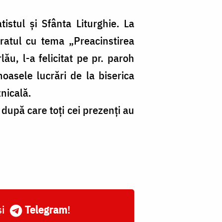
tistul și Sfânta Liturghie. La
eratul cu tema „Preacinstirea
ău, l-a felicitat pe pr. paroh
moasele lucrări de la biserica
znicală.
 după care toți cei prezenți au
și
Telegram
!