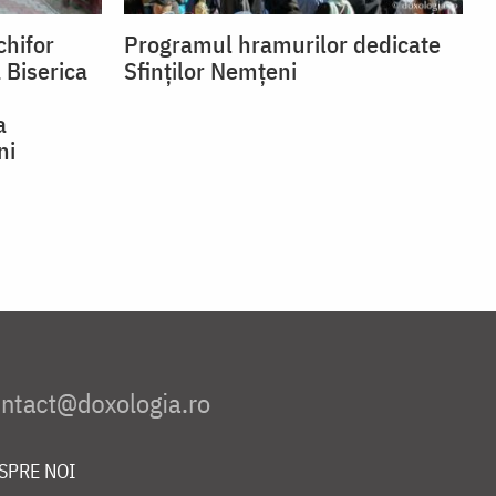
chifor
Programul hramurilor dedicate
 Biserica
Sfinților Nemțeni
a
ni
SPRE NOI