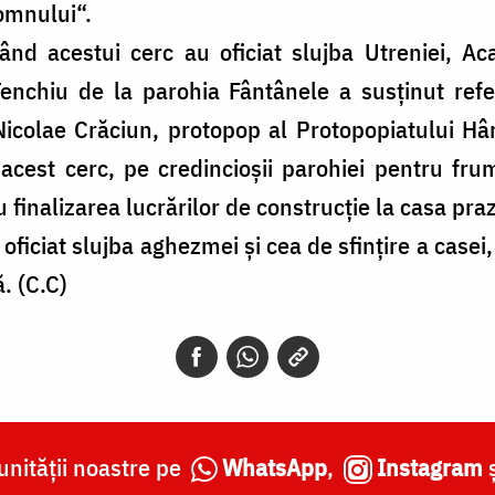
omnului“.
nd acestui cerc au oficiat slujba Utreniei, Aca
Tenchiu de la parohia Fântânele a susținut ref
icolae Crăciun, protopop al Protopopiatului Hârl
acest cerc, pe credincioșii parohiei pentru fru
 finalizarea lucrărilor de construcție la casa pra
 oficiat slujba aghezmei și cea de sfințire a casei,
ă. (C.C)
nității noastre pe
WhatsApp
,
Instagram