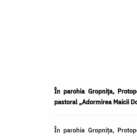
Cerc
misionar
pastoral
în
În parohia Gropnița, Protop
parohia
pastoral „Adormirea Maicii D
Gropnița
În parohia Gropnița, Protop