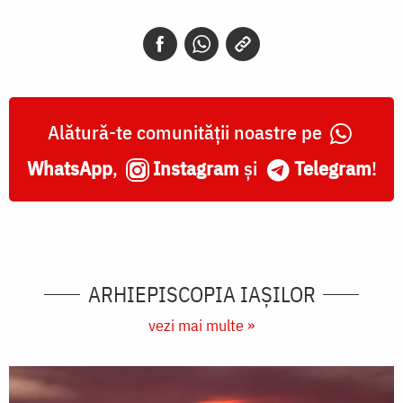
Alătură-te comunității noastre pe
WhatsApp
,
Instagram
și
Telegram
!
ARHIEPISCOPIA IAŞILOR
vezi mai multe »