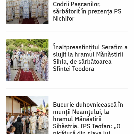
Codrii Pașcanilor,
sărbătorit în prezența PS
Nichifor
Înaltpreasfințitul Serafim a
slujit la hramul Mănăstirii
Sihla, de sărbătoarea
Sfintei Teodora
Bucurie duhovnicească în
munții Neamțului, la
hramul Mănăstirii
Sihăstria. IPS Teofan: „O
picătură din slava lui