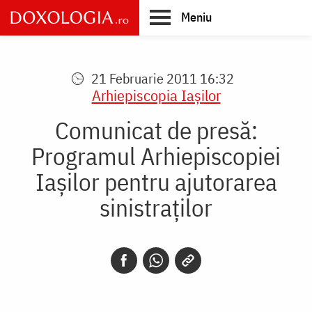
Skip
Meniu
to
main
Main
content
navigation
21 Februarie 2011 16:32
Arhiepiscopia Iaşilor
Comunicat de presă:
Programul Arhiepiscopiei
Iașilor pentru ajutorarea
sinistraților