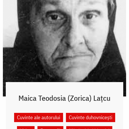
Maica Teodosia (Zorica) Lațcu
Cuvinte ale autorului
Cuvinte duhovnicești