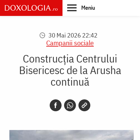
Skip
Meniu
to
main
Main
content
navigation
30 Mai 2026 22:42
Campanii sociale
Construcția Centrului
Bisericesc de la Arusha
continuă