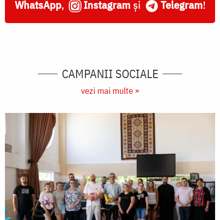
WhatsApp
,
Instagram
și
Telegram
!
CAMPANII SOCIALE
vezi mai multe »