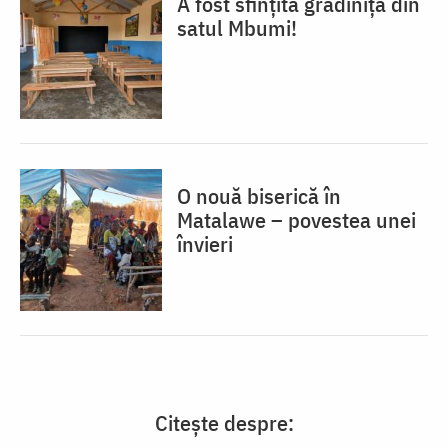
A fost sfințită grădinița din
satul Mbumi!
O nouă biserică în
Matalawe – povestea unei
învieri
Citește despre: