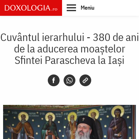
Skip
Meniu
to
main
Main
content
navigation
Cuvântul ierarhului - 380 de ani
de la aducerea moaștelor
Sfintei Parascheva la Iași