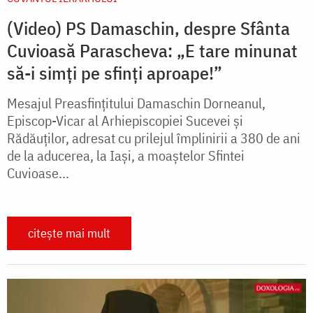
(Video) PS Damaschin, despre Sfânta
Cuvioasă Parascheva: „E tare minunat
să-i simți pe sfinți aproape!”
Mesajul Preasfințitului Damaschin Dorneanul,
Episcop-Vicar al Arhiepiscopiei Sucevei și
Rădăuților, adresat cu prilejul împlinirii a 380 de ani
de la aducerea, la Iaşi, a moaştelor Sfintei
Cuvioase...
citește mai mult