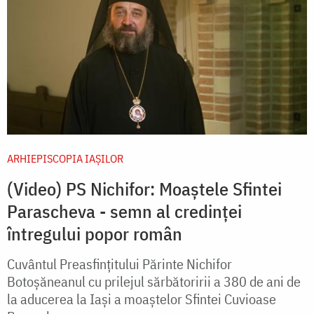
ARHIEPISCOPIA IAŞILOR
(Video) PS Nichifor: Moaștele Sfintei
Parascheva - semn al credinței
întregului popor român
Cuvântul Preasfințitului Părinte Nichifor
Botoșăneanul cu prilejul sărbătoririi a 380 de ani de
la aducerea la Iași a moaștelor Sfintei Cuvioase