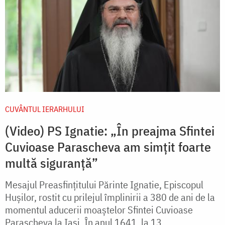
CUVÂNTUL IERARHULUI
(Video) PS Ignatie: „În preajma Sfintei
Cuvioase Parascheva am simțit foarte
multă siguranță”
Mesajul Preasfințitului Părinte Ignatie, Episcopul
Huşilor, rostit cu prilejul împlinirii a 380 de ani de la
momentul aducerii moaștelor Sfintei Cuvioase
Parascheva la Iași. În anul 1641, la 13...