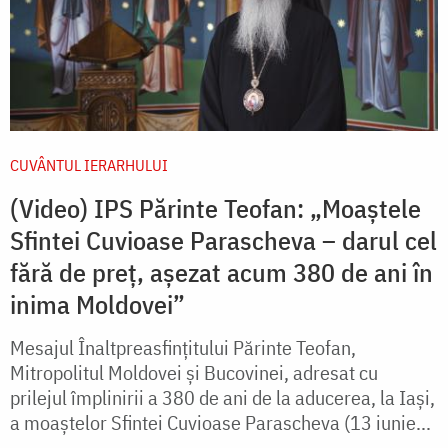
CUVÂNTUL IERARHULUI
(Video) IPS Părinte Teofan: „Moaștele
Sfintei Cuvioase Parascheva – darul cel
fără de preț, așezat acum 380 de ani în
inima Moldovei”
Mesajul Înaltpreasfințitului Părinte Teofan,
Mitropolitul Moldovei și Bucovinei, adresat cu
prilejul împlinirii a 380 de ani de la aducerea, la Iaşi,
a moaştelor Sfintei Cuvioase Parascheva (13 iunie...