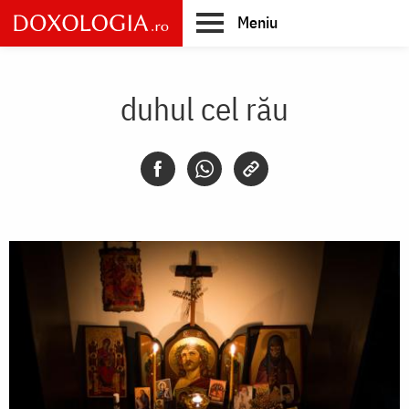
Skip
Meniu
to
main
Main
content
navigation
duhul cel rău