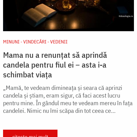
MINUNI - VINDECĂRI - VEDENII
Mama nu a renunțat să aprindă
candela pentru fiul ei – asta i-a
schimbat viața
„Mamă, te vedeam dimineața și seara că aprinzi
candela și știam, eram sigur, că faci acest lucru
pentru mine. În gândul meu te vedeam mereu în fața
candelei. Nimic nu îmi scăpa din tot ceea ce...
citește mai mult