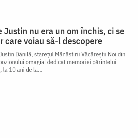
e Justin nu era un om închis, ci se
r care voiau să-l descopere
Justin Dănilă, starețul Mănăstirii Văcăreștii Noi din
pozionului omagial dedicat memoriei părintelui
la 10 ani de la...