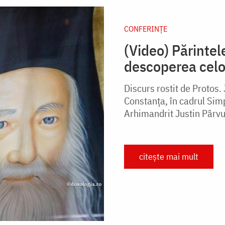
CONFERINȚE
(Video) Părintel
descoperea celo
Discurs rostit de Protos. 
Constanța, în cadrul Sim
Arhimandrit Justin Pârvu, 
citește mai mult