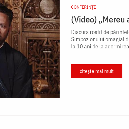
CONFERINȚE
(Video) „Mereu a
Discurs rostit de părinte
Simpozionului omagial de
la 10 ani de la adormirea
citește mai mult