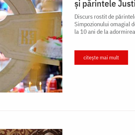
și părintele Jus
Discurs rostit de părinte
Simpozionului omagial de
la 10 ani de la adormirea
citește mai mult