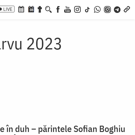
LIVE
08
arvu 2023
te în duh – părintele Sofian Boghiu