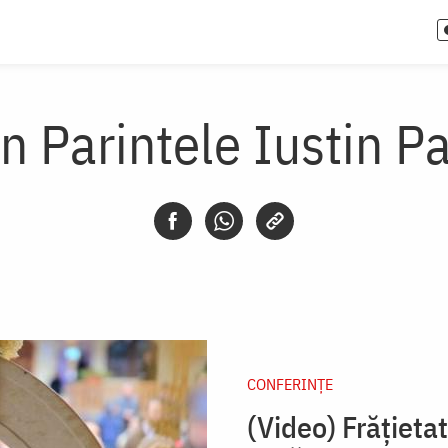
n Parintele Iustin P
CONFERINȚE
(Video) Frățieta