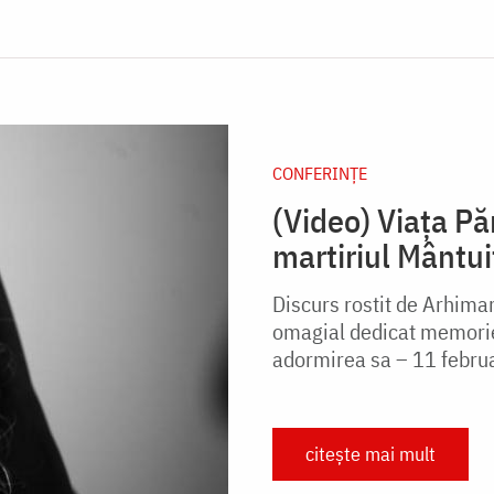
CONFERINȚE
(Video) Viața Păr
martiriul Mântui
Discurs rostit de Arhima
omagial dedicat memoriei
adormirea sa – 11 februa
citește mai mult