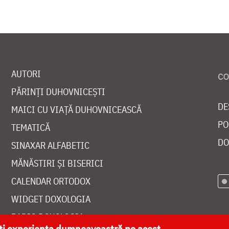
AUTORI
PĂRINȚI DUHOVNICEȘTI
DE
MAICI CU VIAȚĂ DUHOVNICEASCĂ
PO
TEMATICĂ
DO
SINAXAR ALFABETIC
MĂNĂSTIRI ȘI BISERICI
CALENDAR ORTODOX
WIDGET DOXOLOGIA
RADIO DOXOLOGIA
ăți experiența dumneavoastră pe acest