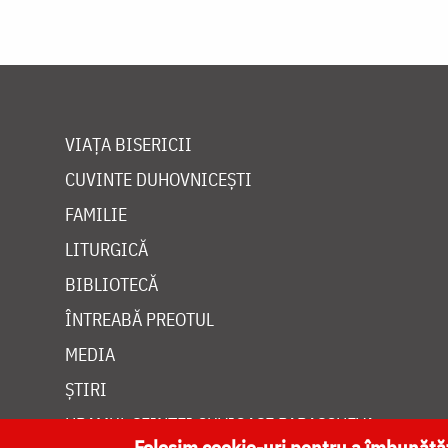
VIAȚA BISERICII
CUVINTE DUHOVNICEȘTI
FAMILIE
LITURGICĂ
BIBLIOTECĂ
ÎNTREABĂ PREOTUL
MEDIA
ȘTIRI
HRAMUL SFINTEI CUVIOASE PARASCHEVA
Folosim cookie-uri pentru a îmbunăt