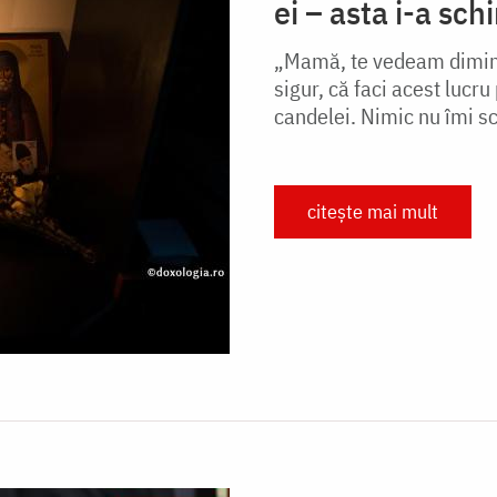
ei – asta i-a sch
„Mamă, te vedeam dimine
sigur, că faci acest luc
candelei. Nimic nu îmi sc
citește mai mult