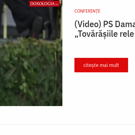
CONFERINȚE
(Video) PS Dama
„Tovărăşiile rele
citește mai mult