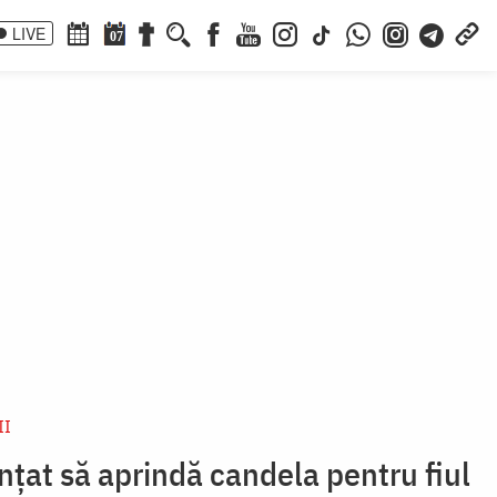
LIVE
07
II
țat să aprindă candela pentru fiul