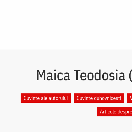
Maica Teodosia (
Cuvinte ale autorului
Cuvinte duhovnicești
Articole despr