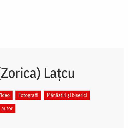
Zorica) Lațcu
Video
Fotografii
Mănăstiri și biserici
e autor