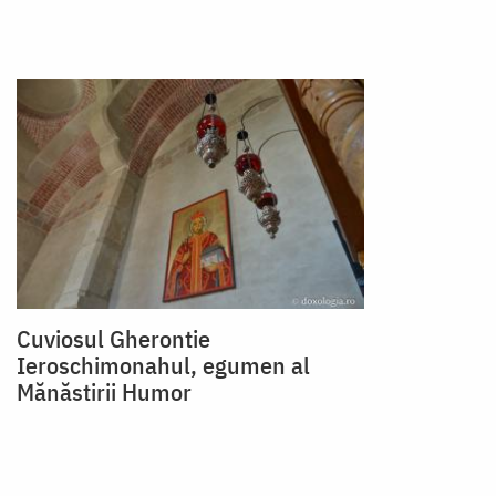
Cuviosul Gherontie
Ieroschimonahul, egumen al
Mănăstirii Humor