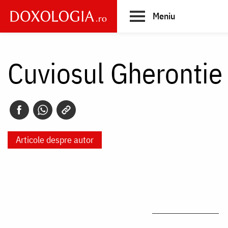
Skip
Meniu
to
main
Main
content
navigation
Cuviosul Gherontie
Articole despre autor