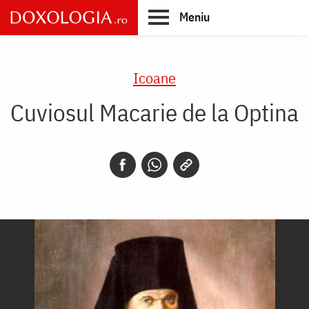
Skip
Meniu
to
main
Main
content
navigation
Icoane
Cuviosul Macarie de la Optina