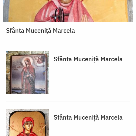
Sfânta Muceniță Marcela
Sfânta Muceniță Marcela
Sfânta Muceniță Marcela