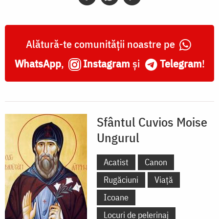
Alătură-te comunității noastre pe
WhatsApp
,
Instagram
și
Telegram
!
Sfântul Cuvios Moise
Ungurul
Acatist
Canon
Rugăciuni
Viață
Icoane
Locuri de pelerinaj