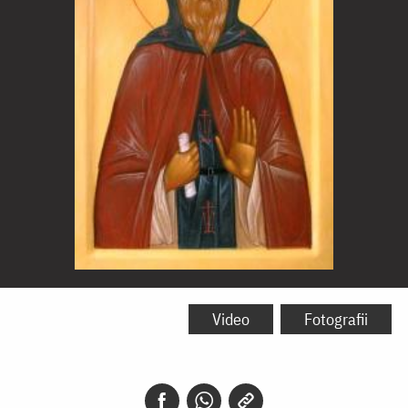
Cuviosul
Moise
Video
Fotografii
Ungurul