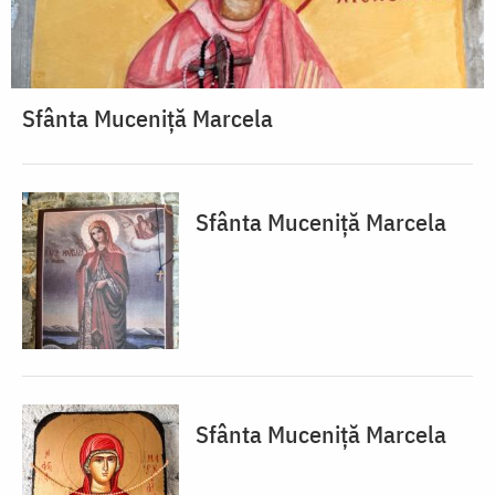
Sfânta Muceniță Marcela
Sfânta Muceniță Marcela
Sfânta Muceniță Marcela