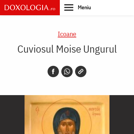
Skip
Meniu
to
main
Main
content
navigation
Icoane
Cuviosul Moise Ungurul