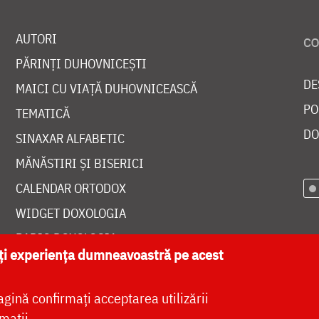
AUTORI
PĂRINȚI DUHOVNICEȘTI
DE
MAICI CU VIAȚĂ DUHOVNICEASCĂ
PO
TEMATICĂ
DO
SINAXAR ALFABETIC
MĂNĂSTIRI ȘI BISERICI
CALENDAR ORTODOX
WIDGET DOXOLOGIA
RADIO DOXOLOGIA
ăți experiența dumneavoastră pe acest
agină confirmați acceptarea utilizării
mații