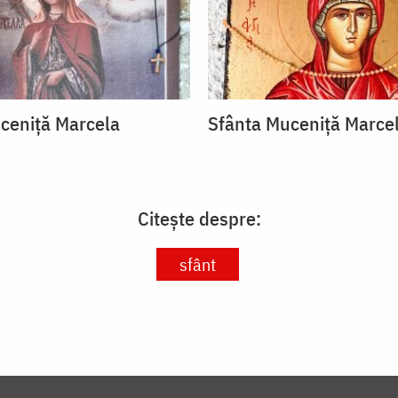
ceniță Marcela
Sfânta Muceniță Marce
Citește despre:
sfânt