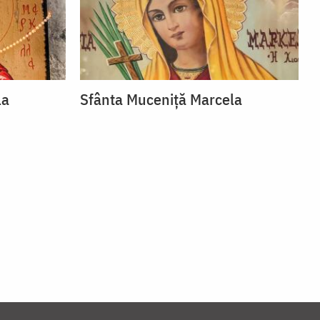
la
Sfânta Muceniță Marcela