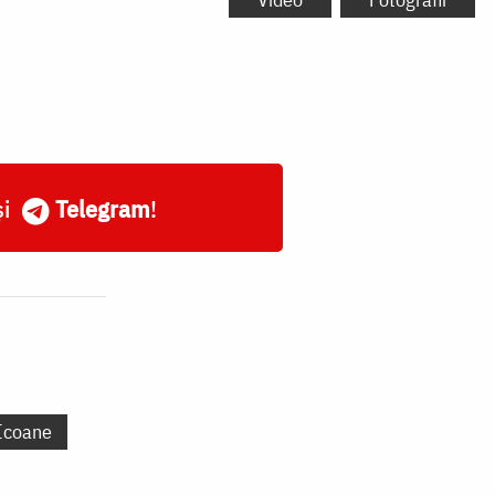
și
Telegram
!
Icoane