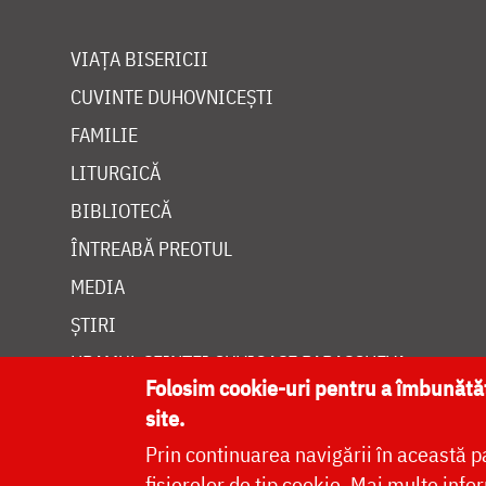
VIAȚA BISERICII
CUVINTE DUHOVNICEȘTI
FAMILIE
LITURGICĂ
BIBLIOTECĂ
ÎNTREABĂ PREOTUL
MEDIA
ȘTIRI
HRAMUL SFINTEI CUVIOASE PARASCHEVA
Folosim cookie-uri pentru a îmbunăt
site.
Prin continuarea navigării în această p
fișierelor de tip cookie.
Mai multe infor