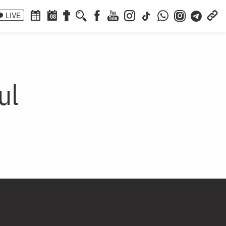
LIVE
08
ul