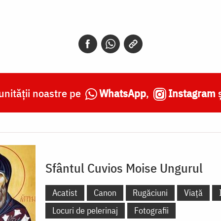
nității noastre pe
WhatsApp
,
Instagram
Sfântul Cuvios Moise Ungurul
Acatist
Canon
Rugăciuni
Viață
Locuri de pelerinaj
Fotografii