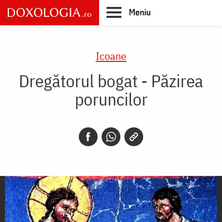
Skip
Meniu
to
main
Main
content
navigation
Icoane
Dregătorul bogat - Păzirea
poruncilor