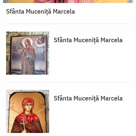
Sfânta Muceniță Marcela
Sfânta Muceniță Marcela
Sfânta Muceniță Marcela