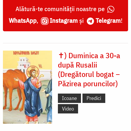
Alătură-te comunității noastre pe
WhatsApp
,
Instagram
și
Telegram
!
✝) Duminica a 30-a
după Rusalii
(Dregătorul bogat –
Păzirea poruncilor)
Icoane
Predici
Video