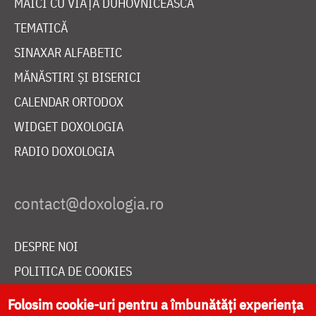
MAICI CU VIAȚĂ DUHOVNICEASCĂ
TEMATICĂ
SINAXAR ALFABETIC
MĂNĂSTIRI ȘI BISERICI
CALENDAR ORTODOX
WIDGET DOXOLOGIA
RADIO DOXOLOGIA
DESPRE NOI
POLITICA DE COOKIES
DONEAZĂ ONLINE PENTRU CATEDRALA NAȚIONALĂ
Folosim cookie-uri pentru a îmbunătăți experiența