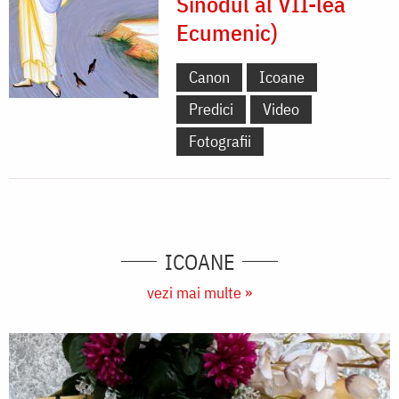
Sinodul al VII-lea
Ecumenic)
Canon
Icoane
Predici
Video
Fotografii
ICOANE
vezi mai multe »