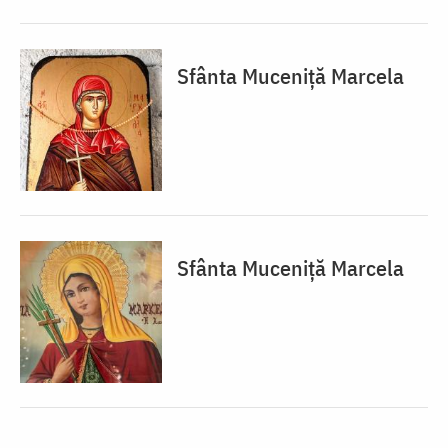
Sfânta Muceniță Marcela
Sfânta Muceniță Marcela