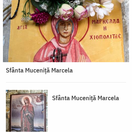
Sfânta Muceniță Marcela
Sfânta Muceniță Marcela