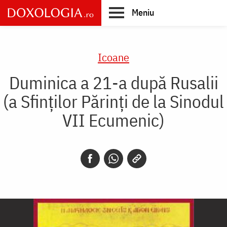
Skip
Meniu
to
main
Main
content
navigation
Icoane
Duminica a 21-a după Rusalii
(a Sfinților Părinți de la Sinodul
VII Ecumenic)