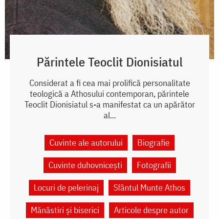
Părintele Teoclit Dionisiatul
Considerat a fi cea mai prolifică personalitate
teologică a Athosului contemporan, părintele
Teoclit Dionisiatul s-a manifestat ca un apărător
al...
Cuvinte ale autorului
Biografie
Cuvinte duhovnicești
Fotografii
Locuri de pelerinaj
Sfântul Munte Athos
Mănăstiri și biserici
Articole despre autor