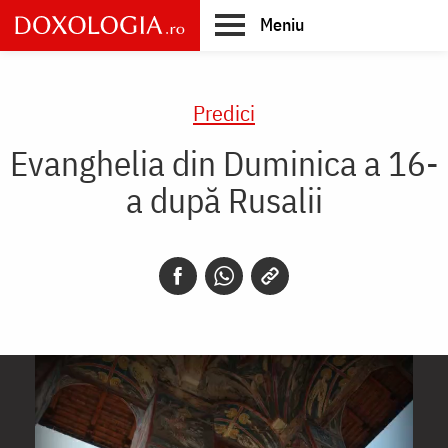
Skip
Meniu
to
main
Main
content
navigation
Predici
Evanghelia din Duminica a 16-
a după Rusalii