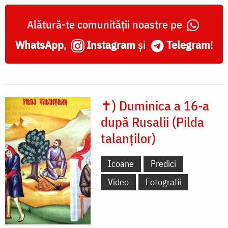
Alătură-te comunității noastre pe
WhatsApp
,
Instagram
și
Telegram
!
✝) Duminica a 16-a
după Rusalii (Pilda
talanţilor)
Icoane
Predici
Video
Fotografii