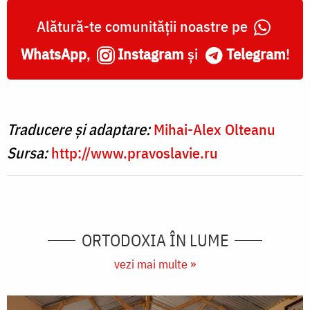
Alătură-te comunității noastre pe
WhatsApp
,
Instagram
și
Telegram
!
Traducere și adaptare:
Mihai-Alex Olteanu
Sursa:
http://www.pravoslavie.ru
ORTODOXIA ÎN LUME
vezi mai multe »