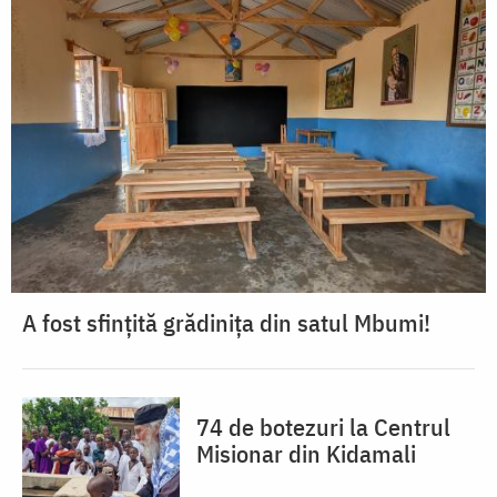
A fost sfințită grădinița din satul Mbumi!
74 de botezuri la Centrul
Misionar din Kidamali