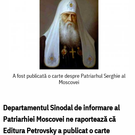
A
A fost publicată o carte despre Patriarhul Serghie al
Moscovei
fost
publicată
o
Departamentul Sinodal de informare al
carte
Patriarhiei Moscovei ne raportează că
despre
Editura Petrovsky a publicat o carte