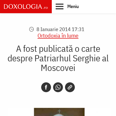
Skip
Meniu
to
main
Main
content
navigation
8 Ianuarie 2014 17:31
Ortodoxia în lume
A fost publicată o carte
despre Patriarhul Serghie al
Moscovei