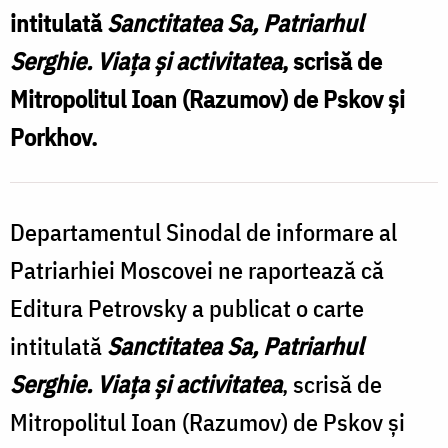
Patriarhul
intitulată
Sanctitatea Sa, Patriarhul
Serghie
Serghie. Viața și activitatea
, scrisă de
al
Mitropolitul Ioan
(Razumov) de Pskov și
Moscovei
Porkhov.
Departamentul Sinodal de informare al
Patriarhiei Moscovei ne raportează că
Editura Petrovsky a publicat o carte
intitulată
Sanctitatea Sa, Patriarhul
Serghie. Viața și activitatea
, scrisă de
Mitropolitul Ioan
(Razumov) de Pskov și