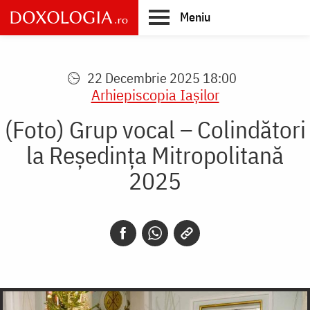
Skip
Meniu
to
main
Main
content
navigation
22 Decembrie 2025 18:00
Arhiepiscopia Iaşilor
(Foto) Grup vocal – Colindători
la Reședința Mitropolitană
2025