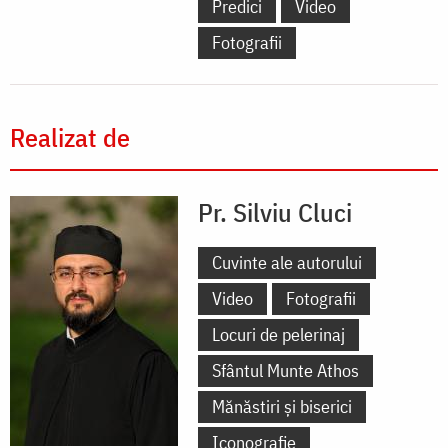
Predici
Video
Fotografii
Realizat de
Pr. Silviu Cluci
Cuvinte ale autorului
Video
Fotografii
Locuri de pelerinaj
Sfântul Munte Athos
Mănăstiri și biserici
Iconografie