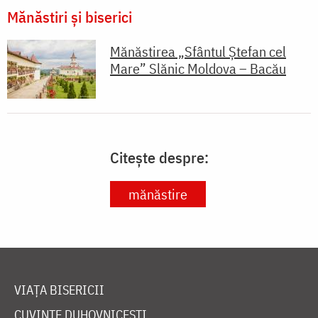
Mănăstiri și biserici
Mănăstirea „Sfântul Ștefan cel
Mare” Slănic Moldova – Bacău
Citește despre:
mănăstire
VIAȚA BISERICII
CUVINTE DUHOVNICEȘTI