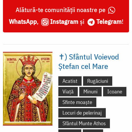
Alătură-te comunității noastre pe
WhatsApp
,
Instagram
și
Telegram
!
✝) Sfântul Voievod
Ștefan cel Mare
Acatist
Rugăciuni
Viață
Minuni
Icoane
Sfinte moaște
Locuri de pelerinaj
Sfântul Munte Athos