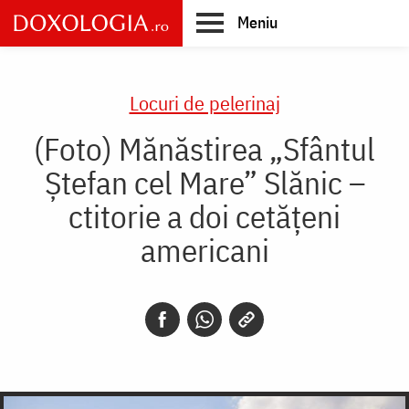
Skip
Meniu
to
main
Main
content
navigation
Locuri de pelerinaj
(Foto) Mănăstirea „Sfântul
Ștefan cel Mare” Slănic –
ctitorie a doi cetățeni
americani