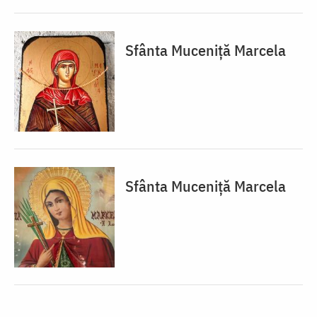
Sfânta Muceniță Marcela
Sfânta Muceniță Marcela