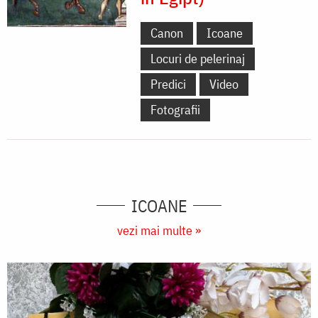
Canon
Icoane
Locuri de pelerinaj
Predici
Video
Fotografii
ICOANE
vezi mai multe »