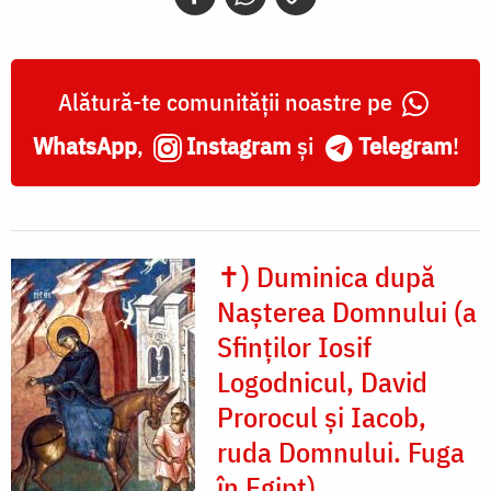
Alătură-te comunității noastre pe
WhatsApp
,
Instagram
și
Telegram
!
✝) Duminica după
Nașterea Domnului (a
Sfinților Iosif
Logodnicul, David
Prorocul și Iacob,
ruda Domnului. Fuga
în Egipt)