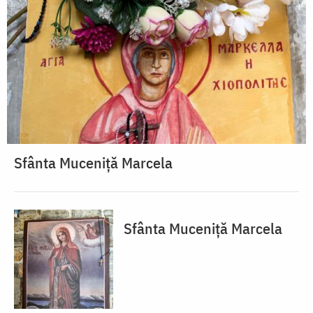
Sfânta Muceniță Marcela
Sfânta Muceniță Marcela