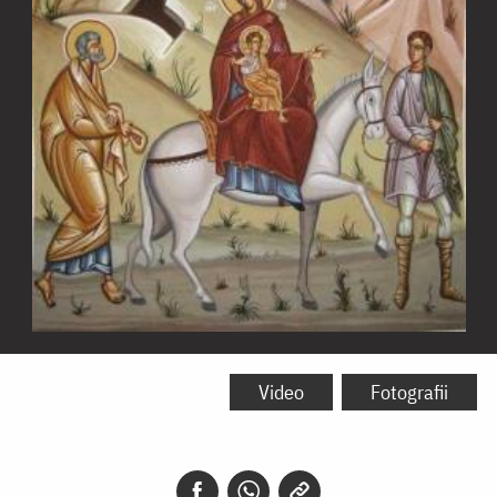
Fuga
în
Video
Fotografii
Egipt