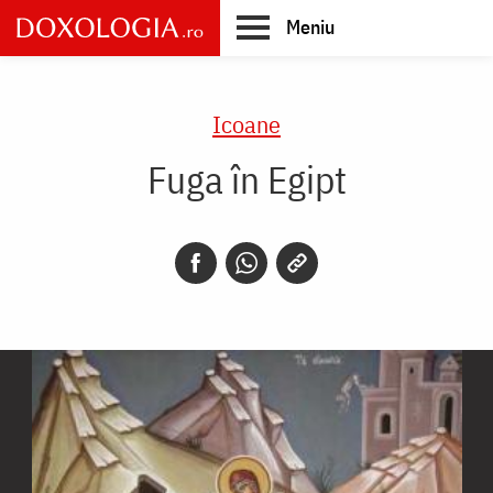
Skip
Meniu
to
main
Main
content
navigation
Icoane
Fuga în Egipt