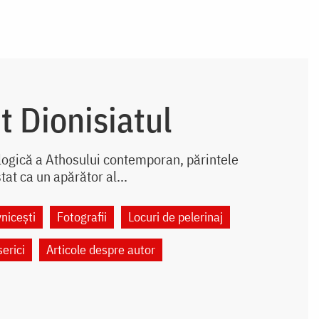
t Dionisiatul
ologică a Athosului contemporan, părintele
tat ca un apărător al...
nicești
Fotografii
Locuri de pelerinaj
serici
Articole despre autor